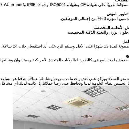
المنتجات
دة CE وشهادة ISO9001 وشهادة IP65 وIP67 Waterpoorf والغبار.
تطوير المهني
6% من إجمالي الموظفين.
 حلول الوزن والتعبئة الذكية المخصصة.
امل
م الرد على أي استفسار خلال 24 ساعة.
ع
خدمة ما بعد البيع في كاليفورنيا بالولايات المتحدة الأمريكية وسيتشوان وشانغها
T موجه نحو العملاء ويركز على تقديم خدمات سريعة وشاملة لعملائنا.هدفنا هو مسا
 تحسين نظام الخدمة لدينا ونحافظ على رضا عملائنا.إذا كانت لديك أي مشاكل أو 