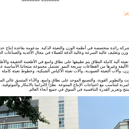
ر:
زن وتغليف عالية السرعة وعالية الدقة للعملاء في مجال الأغذية والصناعات العا
عبئة آلية كاملة النطاق يتم تطبيقها على نطاق واسع في الأطعمة الخفيفة والأطع
 الأليفة وغيرها من القطاعات سريعة النمو. تشتمل مجموعة منتجاتنا الأساسية
زن، وآلات التعبئة العمودية، وآلات تعبئة الأكياس الشبكية، وخطوط تعبئة كاملة 
المرنة لتتناسب مع احتياجات الإنتاج المتنوعة. نظرًا لالتزامنا بالابتكار والموثو
تج وتعزيز القدرة التنافسية في السوق في جميع أنحاء العالم.