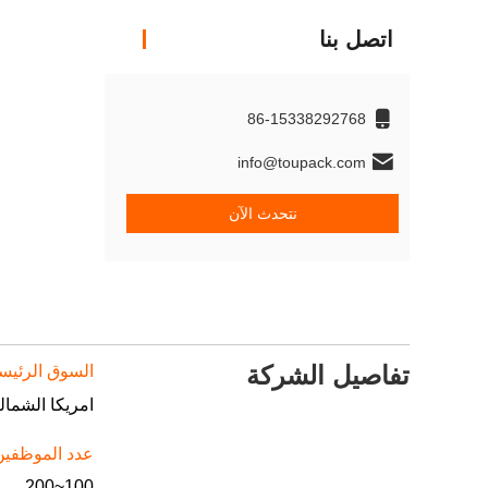
اتصل بنا
86-15338292768
info@toupack.com
نتحدث الآن
تفاصيل الشركة
السوق الرئيس
عدد الموظفين
100~200