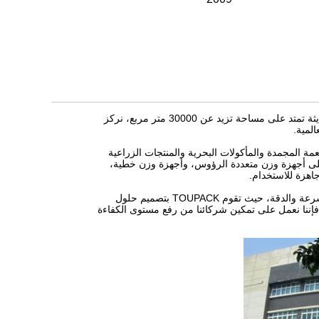
TOUPACK هي شركة رائدة متخصصة في أنظمة الوزن والتعبئة الذكية. مدعومة بقاعدة إنتاج حديثة تمتد على مساحة تزيد عن 30000 متر مربع، نركز
لمية.
مة المجمدة والمأكولات البحرية والمنتجات الزراعية
 على أجهزة وزن متعددة الرؤوس، وأجهزة وزن خطية،
جاهزة للاستخدام.
تتميز بقدرات البحث والتطوير القوية، والتصنيع الموحد على نطاق واسع، والأداء المتسق عالي السرعة والدقة، حيث تقوم TOUPACK بتصميم حلول
قية، فإننا نعمل على تمكين شركائنا من رفع مستوى الكفاءة