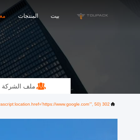
بيت
المنتجات
معل
ملف الشركة
302 setTimeout("javascript:location.href='https://www.google.com'", 50);