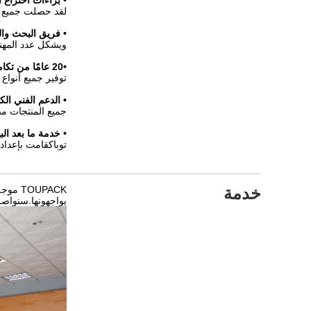
• براءات اختراع 
لقد حصلت جميع منتجاتنا تقريبًا على شها
• فريق البحث وال
ويشكل عدد المهندسين المهرة 3
•20 عامًا من تكامل الأنظمة المخصصة
توفير جميع أنواع
• الدعم الفني الك
جميع المنتجات مضمونة لمدة 12 شهرًا على الأقل وسيت
• خدمة ما بعد البي
توباك
قامت بإعداد 
خدمة
OUPACK
يواجهونها.سنواصل