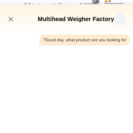
200 كيس في الدقيقة، دقة ±0.3
غرام: معيار جديد في كفاءة تغليف
الأغذية
Multihead Weigher Factory
6:34 AM
Good day, what product are you looking for?
أعلى
فئات شعبية
جميع
آلة تعبئة الوزن متعددة 
ميزان متعدد الرؤوس
الرؤوس
آلة تغليف المواد 
آلة التعبئة الخطية وازن
الغذائية الخفيفة
آلة تغليف الفواكه 
ماكينة تعبئة متعددة 
والخضروات
الممرات