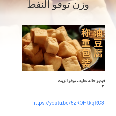
وزن توفو النفط
ضبط
الجودة
اتصل
بنا
أخبار
حالات
فيديو حالة تغليف توفو الزيت
▼
اطلب
اقتباس
https://youtu.be/6zRQHtkqRC8
خريطة