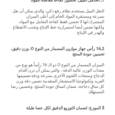
1ـ الحامل الميل: تحسين كفاءة معالجة المواد
النقل الميل يستخدم نظام رفع ذكي، والذي يمكن أن نقل
بسرعة ومستقرة المواد الخام إلى أعلى الميزان
المشترك.انها لا تحسن فقط كفاءة التعامل مع المواد،
ولكنها تضمن أيضا استمرارية خط الإنتاج وتجنب الانقطاع
والهدر في الإنتاج.
2ـ16 رأس جهاز موازين المسمار من النوع O: وزن دقيق،
تحسين جودة المنتج
الميزان المسمار من النوع O ذو الـ 16 رأساً هو نوع من
معدات الوزن عالية الدقة ، والتي يمكن أن تزن أقدام
الدجاج ومنتجات اللحوم الأخرى بسرعة ودقة.تصميمها
الفريد وتكنولوجيا الاستشعار المتقدمة تضمن دقة وزن
كل ساق دجاجة، ضمان اتساق جودة المنتج، وتحسين رضا
المستهلك.
3 ‬
الموزع: لضمان التوزيع الدقيق لكل عصا طبلة