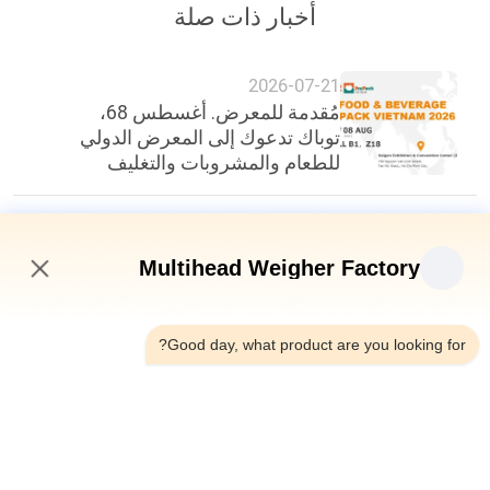
أخبار ذات صلة
2026-07-21
مُقدمة للمعرض. أغسطس 68،
توباك تدعوك إلى المعرض الدولي
للطعام والمشروبات والتغليف
2026-06-26
حل تحديات وزن المأكولات البحرية
Multihead Weigher Factory
اللزجة باستخدام تقنية Flip Hopper
7:28 AM
Good day, what product are you looking for?
2026-06-22
200 كيس في الدقيقة، دقة ±0.3
غرام: معيار جديد في كفاءة تغليف
الأغذية