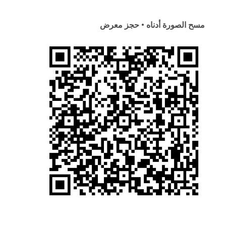
مسح الصورة أدناه • حجز معرض