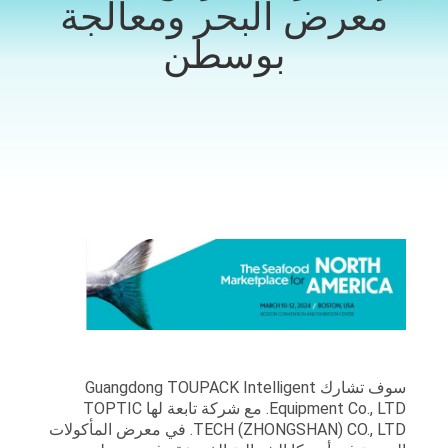
معرض البحر ومعالجة
ضبط
بوسطن
الجودة
اتصل
بنا
أخبار
حالات
اطلب
اقتباس
سوف تشارك Guangdong TOUPACK Intelligent
Equipment Co., LTD. مع شركة تابعة لها TOPTIC
TECH (ZHONGSHAN) CO., LTD. في معرض المأكولات
خريطة