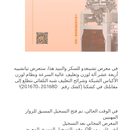
في معرض تشينغدو للسكر والنبيذ هذا، ستعرض تيانشييه
أربعة عشر آلة لوزن وتغليف عالية السرعة ونظام لوزن
الأكياس الشبكة وشرائح التغليف شبه التلقائي.نتطلع إلى
مقابلتك في كشكنا (كشك رقم. : 2G167D، 2G168D)!
في الوقت الحالي، تم فتح التسجيل المسبق للزوار
المهنيين
المعرض المجاني بعد التسجيل
انقر على رمز QR، وقم بالتسجيل المسبق للمعرض