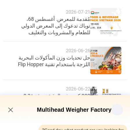
2026-07-21
مُقدمة للمعرض. أغسطس 68،
توباك تدعوك إلى المعرض الدولي
للطعام والمشروبات والتغليف
2026-06-26
حل تحديات وزن المأكولات البحرية
اللزجة باستخدام تقنية Flip Hopper
2026-06-22
200 كيس في الدقيقة، دقة ±0.3
غرام: معيار جديد في كفاءة تغليف
الأغذية
Multihead Weigher Factory
5:49 PM