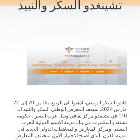
تشينغدو السكر والنبيذ
ضبط
الجودة
اتصل
بنا
أخبار
حالات
قابلوا السكر الربيعي، اذهبوا إلى الربيع معًا من 20 إلى 22
اطلب
مارس 2024، سيعقد المعرض الوطني السكر والنبيذ الـ
اقتباس
110 في تشنغدو.مركز ثقافي ونقل غرب الصين، حكومة
تشنغدو استثمرت في بناء مدينة إكسبو الدولية للغرب
الصيني ومركز المعارض والمعاهدات الدولي الجديد في
خريطة
مدينة القرن ،الذي أصبح الاختيار الأول لمختلف المعارض