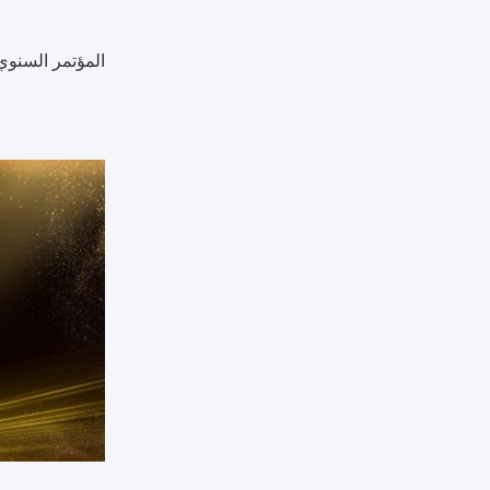
المؤتمر السنوي TOUPACK 2023 اختتام نا