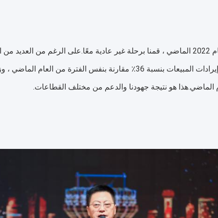
هونغ لي: في عام 2022 الماضي ، قمنا برحلة غير عادية معًا.على الرغم من الع
م الماضي.هذا هو نتيجة جهودنا والدعم من مختلف القطاعات.