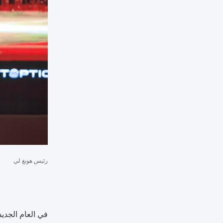
رئيس هونغ لي