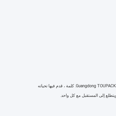
قبل الاجتماع السنوي ، ألقى هونغ لي ، رئيس شركة Guangdong TOUPACK Intelligent Equipment Co.، Ltd. كلمة ، قدم فيها تحياته
تطلع إلى المستقبل مع كل واحد.