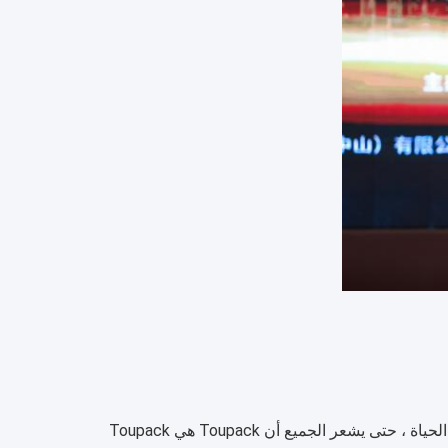
في العام الجديد لدينا بعض الأفكار والخطط.سوف نتعاون بشكل أوثق مع جميع مناحي الحياة ، حتى يشعر الجميع أن Toupack هي Toupack