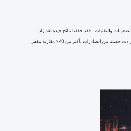
ديد من الصعوبات والتقلبات ، فقد حققنا نتائج جيدة.لقد زاد
هدف مبيعاتنا وإيرادات المبيعات بنسبة 36٪ مقارنة بنفس الفترة من العام الماضي ، وزادت حصتنا من الصادرات بأكثر من 40٪ مقارنة بنفس