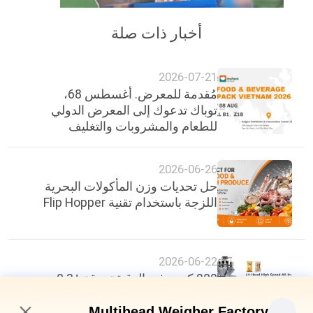
أخبار ذات صلة
2026-07-21
مُقدمة للمعرض. أغسطس 68،
توباك تدعوك إلى المعرض الدولي
للطعام والمشروبات والتغليف
2026-06-26
حل تحديات وزن المأكولات البحرية
اللزجة باستخدام تقنية Flip Hopper
2026-06-22
200 كيس في الدقيقة، دقة ±0.3
غرام: معيار جديد في كفاءة تغليف
الأغذية
Multihead Weigher Factory