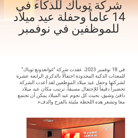
شركة توباك للذكاء في
ضبط
14 عاماً وحفلة عيد ميلاد
الجودة
للموظفين في نوفمبر
اتصل
بنا
أخبار
في 18 نوفمبر 2023، عقدت شركة "غوانغدونغ توباك"
للمعدات الذكية المحدودة احتفالًا بالذكرى الرابعة عشرة
لشركتها وحفل عيد ميلاد الموظفين.لقد أعدت الشركة
حالات
تحضيراً دقيقاً للإحتفال مسبقاً، ترتيب مكان عيد ميلاد
دافئ وشيق، بحيث كل نجوم عيد الميلاد يمكن أن تجتمع
معا وتشعر هذه اللحظة مليئة بالفرح والدفء.
اطلب
اقتباس
خريطة