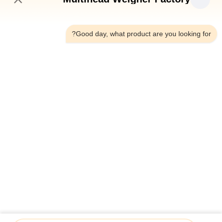
10:35 PM
Good day, what product are you looking for?
أعلى
فئات شعبية
جميع
آلة تعبئة الوزن متعددة 
ميزان متعدد الرؤوس
الرؤوس
آلة تغليف المواد 
آلة التعبئة الخطية وازن
الغذائية الخفيفة
آلة تغليف الفواكه 
ماكينة تعبئة متعددة 
والخضروات
الممرات
آلة تغليف المواد 
آلة تعبئة المكسرات
الغذائية المجمدة