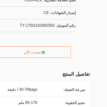
اسم العلامة التجارية:
TOUPACK
إصدار الشهادات:
CE
رقم الموديل:
TY-170/210/260/350
نتحدث الآن
تفاصيل المنتج
30-70bags / دقيقة
سرعة التعبئة:
85-170 ملم
حجم الحقيبة: