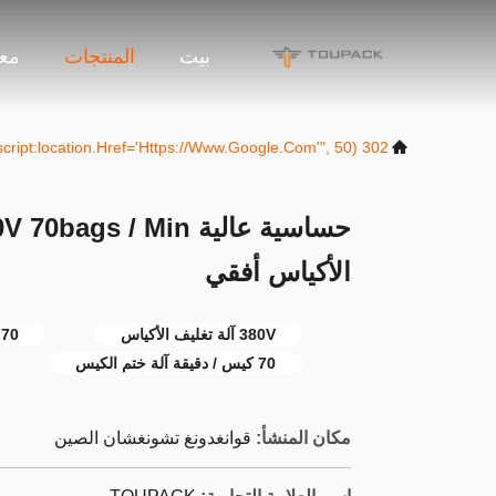
بيت
المنتجات
معل
302 SetTimeout("javascript:location.href='https://www.google.com'", 50);
الأكياس أفقي
380V آلة تغليف الأكياس
70 كيس / دقيقة آلة تغليف الأكياس
70 كيس / دقيقة آلة ختم الكيس
مكان المنشأ:
قوانغدونغ تشونغشان الصين