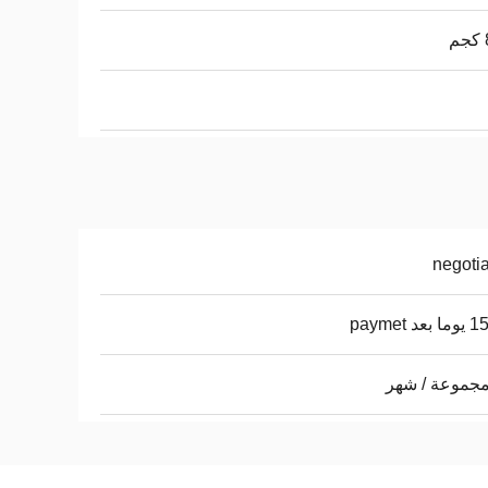
negoti
د paymet