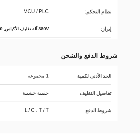
MCU / PLC
نظام التحكم:
,
إبراز:
380V آلة تغليف الأكياس
70 كيس / دقيقة آ
شروط الدفع والشحن
1 مجموعة
الحد الأدنى لكمية
حقيبة خشبية
تفاصيل التغليف
L / C ، T / T
شروط الدفع