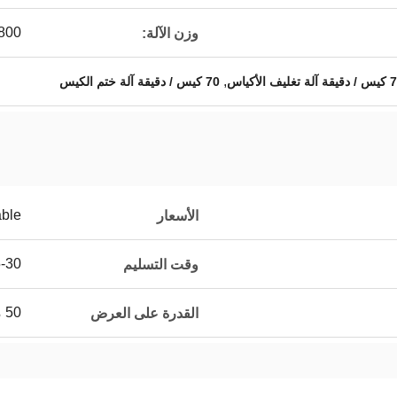
800 كجم
وزن الآلة:
,
لة تغليف الأكياس
70 كيس / دقيقة آلة ختم الكيس
able
الأسعار
15-30 يوما بع
وقت التسليم
50 مجموعة / شهر
القدرة على العرض