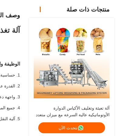
منتجات ذات صلة
وصف الم
آلة تغذ
الوظيفة وا
1. حساسية كشف عالية.
2. القدرة على تخزين 100 نوع من المنتجات.
3. واجهة دعم البيانات مجهزة بواجهة USB و Ethernet.
4. جميع المواد المصنوعة من الفولاذ المقاوم للصدأ لتلبية متطلبات نظام تحليل المخاطر ونقاط التحكم الحرجة (HACCP) لآلات الأغذية
آلة تعبئة وتغليف الأكياس الدوارة
الأوتوماتيكية عالية السرعة مع ميزان متعدد
5. آلية النقل سهلة الفك للصيانة والتنظيف الروتينيين.
الرؤوس 10/14
نتحدث الآن