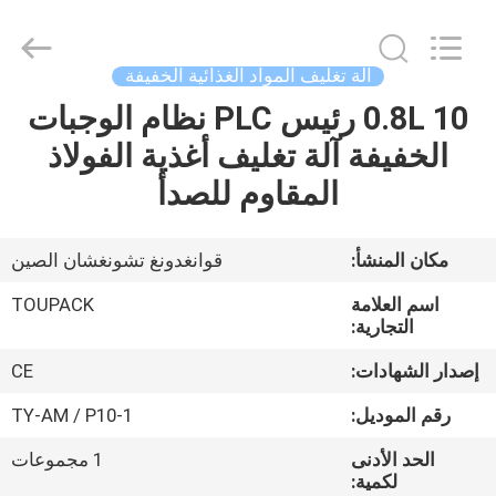
TOUPACK
INTELLIGENT
EQUIPMENT
CO.,
LTD.
آلة تغليف المواد الغذائية الخفيفة
All
Rights
0.8L 10 رئيس PLC نظام الوجبات
بيت
Reserved.
الخفيفة آلة تغليف أغذية الفولاذ
المنتجات
المقاوم للصدأ
معلومات
مكان المنشأ:
قوانغدونغ تشونغشان الصين
عنا
اسم العلامة
TOUPACK
التجارية:
جولة
إصدار الشهادات:
CE
في
رقم الموديل:
TY-AM / P10-1
المصنع
الحد الأدنى
1 مجموعات
لكمية: