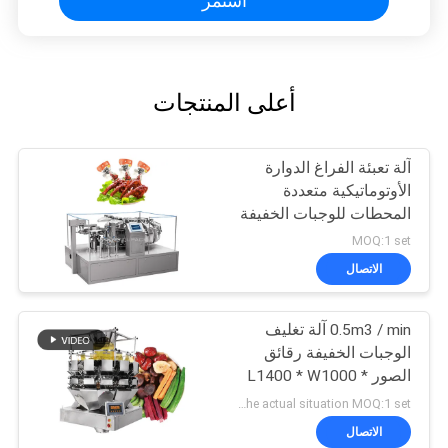
استمر
أعلى المنتجات
آلة تعبئة الفراغ الدوارة
الأوتوماتيكية متعددة
المحطات للوجبات الخفيفة
MOQ:1 set
الاتصال
0.5m3 / min آلة تغليف
الوجبات الخفيفة رقائق
الصور L1400 * W1000 *
H1800mm
According to the actual situation MOQ:1 set
الاتصال