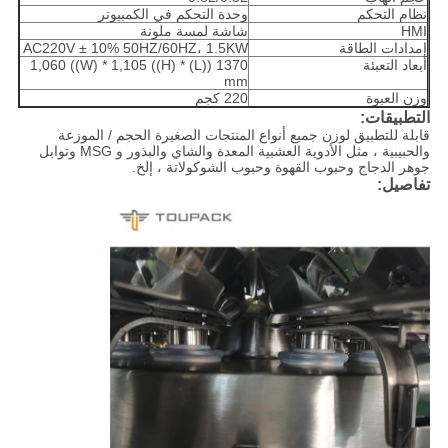
نظام التحكم
وحدة التحكم في الكمبيوتر
HMI
شاشة لمسة ملونة
إمدادات الطاقة
AC220V ± 10% 50HZ/60HZ، 1.5KW
أبعاد التعبئة
1370 ((L) * 1,060 ((W) * 1,105 ((H)
mm
وزن العبوة
220 كجم
التطبيقات
:
قابلة للتطبيق لوزن جميع أنواع المنتجات الصغيرة الحجم / الموزعة
والحبيبية ، مثل الأدوية العشبية المعدة والشاي والبذور و MSG وتوابل
جوهر الدجاج وحبوب القهوة وحبوب الشوكولاتة ، إلخ.
تفاصيل: