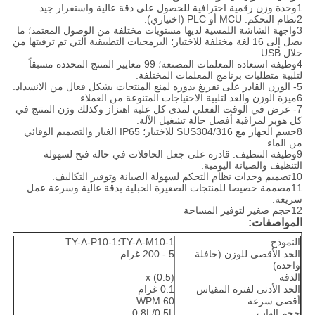
1وحدة وزن رقمية احترافية للحصول على دقة عالية واستقرار جيد.
2نظام التحكم: MCU أو PLC (اختياري).
3واجهة الشاشة اللمسية لديها مستويات مختلفة من الوصول المعتمد؛ ما
يصل إلى 16 لغة مختلفة للاختيار؛ البرمجيات التطبيقية التي تم ترقيتها من
خلال USB.
4وظيفة استعادة المعلمات المصنعة؛ 99 معايير المنتج المحددة مسبقاً
لتلبية متطلبات برنامج المعلمات المختلفة.
5- الوزن القادر على تفريغ بدوره لمنع المنتجات بشكل فعال من الانسداد.
6ميزة الوزن والعد لتلبية الاحتياجات المتنوعة من العملاء.
7- عرض في الوقت الفعلي لمدى كل علبة اهتزاز وكذلك وزن المنتج في
كل هوبر لمراقبة أفضل حالة تشغيل الآلة.
8جسم الجهاز مع SUS304/316 للاختيار؛ IP65 الغبار والتصميم الوقائي
من الماء.
9وظيفة التنظيف: قادرة على جعل الحافلات في حالة فتح لسهولة
التنظيف والصيانة اليومية.
10تصميم وحدات نظام التحكم لسهولة الصيانة وتوفير التكاليف.
11مصممة خصيصا للمنتجات الصغيرة الحبلية بدقة عالية وسرعة عمل
سريعة.
12حجم صغير لتوفير المساحة
المواصفات:
النموذج
TY-A-M10-1؛TY-A-P10-1
الحد الأقصى للوزن (حافلة
5 - 200 غرام
واحدة)
الدقة
x (0.5)
الحد الأدنى لفترة المقياس
0.1 غرام
أقصى سرعة
60 WPM
حجم الهاب
0.8L/0.5L