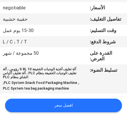
ضبط
الأسعار:
negotiable
الجودة
تفاصيل التغليف:
حقيبة خشبية
اتصل
وقت التسليم:
15-30 يوم عمل
بنا
شروط الدفع:
L / C ، T / T
القدرة على
50 مجموعة / شهر
أخبار
العرض:
تسليط الضوء:
آلة تغليف أغذية الوجبات الخفيفة 0.8L 10 رؤوس ، آلة
تغليف الوجبات الخفيفة بنظام PLC ، آلة تغليف أكياس
حالات
الشاي بنظام PLC
,
,
PLC System Snack Food Packaging Machine
PLC System tea bag packaging machine
اطلب
اقتباس
افضل سعر
SITEMAP