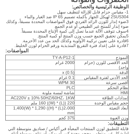
الوظيفة الرئيسية والخصائص
:
1- مقياس حزام قابل للإزالة لتنظيف سهل
2SUS304 لهيكل الجهاز بأكمله تصميم IP 65 ضد الغبار والماء
3ضوء إنذار للوزن الزائد الفردي فوق المواصفات المحددة مسبقاً، وكذلك
ضوء إنذار للمنتج غير الطبيعي أو عدم الجمع.
4سوف تتوقف الآلة عندما تصل إلى كمية الإنتاج المحددة مسبقاً.
5يمكن تحقيق الجمع حسب وزن المنتج أو كمية المنتج.
6قادرة على تعيين تركيبة الأولوية وكذلك الحد من عدد الأحزمة.
7قادرة على إعداد فترة التفريغ المتذبذبة ورقم الحزام لوزن الخليط.
المواصفات:
النموذج
TY-A-P12-1
الحد الأقصى للوزن (حزام
2000 غرام
واحد)
الدقة
x (0.5)
الحد الأدنى لفترة المقياس
0.1 غرام
أقصى سرعة
30 WPM
نظام التحكم
PLC
HMI
شاشة لمسة ملونة
إمدادات الطاقة
AC220V ± 10% 50HZ/60HZ، 1KW
حجم مقياس الوحدة
220 ((L) * 160 ((W) ملم
أبعاد التعبئة
2،000(L) * 1,400(W) * 1,290 ((H)
mm
وزن العبوة
375 كجم
التطبيقات
:
قابلة للتطبيق لوزن المنتجات المعبأة في أكياس / صناديق متوسطة التي
لها شكل غير منتظم ، وحجم وحدة كبير أو يمكن أن تتلف بسهولة أثناء