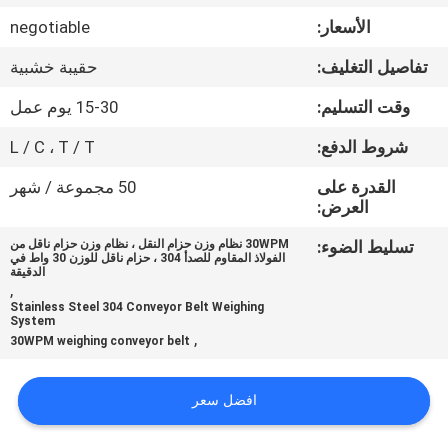
ضبط
الأسعار:
negotiable
الجودة
تفاصيل التغليف:
حقيبة خشبية
اتصل
وقت التسليم:
15-30 يوم عمل
بنا
شروط الدفع:
L / C ، T / T
القدرة على
50 مجموعة / شهر
أخبار
العرض:
تسليط الضوء:
30WPM نظام وزن حزام النقل ، نظام وزن حزام ناقل من
الفولاذ المقاوم للصدأ 304 ، حزام ناقل للوزن 30 واط في
حالات
الدقيقة
,
Stainless Steel 304 Conveyor Belt Weighing
System
اطلب
,
30WPM weighing conveyor belt
اقتباس
افضل سعر
SITEMAP