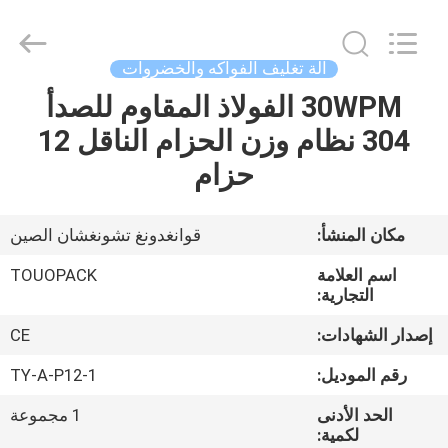
TOUPACK
INTELLIGENT
EQUIPMENT
CO.,
LTD.
آلة تغليف الفواكه والخضروات
All
Rights
30WPM الفولاذ المقاوم للصدأ
بيت
Reserved.
304 نظام وزن الحزام الناقل 12
المنتجات
حزام
معلومات
مكان المنشأ:
قوانغدونغ تشونغشان الصين
عنا
اسم العلامة
TOUOPACK
التجارية:
جولة
إصدار الشهادات:
CE
في
رقم الموديل:
TY-A-P12-1
المصنع
الحد الأدنى
1 مجموعة
لكمية: