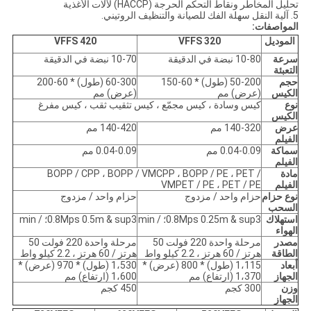
تحليل المخاطر ونقاط التحكم الحرجة (HACCP) لآلات الأغذية
5. آلية النقل سهلة الفك للصيانة والتنظيف الروتيني.
المواصفات:
الموديل
320 VFFS
420 VFFS
سرعة
80 نبضة في الدقيقة
10-
10-70 نبضة في الدقيقة
التعبئة
حجم
50-200 (طول) * 60-150
60-300 (طول) * 60-200
الكيس
(عرض) مم
(عرض) مم
نوع
كيس وسادة ، كيس مجمّع ، كيس تثقيب ثقب ، كيس مفرغ
الكيس
عرض
140-320 مم
140-420 مم
الفيلم
سماكة
0.04-0.09 مم
0.04-0.09 مم
الفيلم
مادة
BOPP / CPP ، BOPP / VMCPP ، BOPP / PE ، PET /
الفيلم
VMPET / PE ، PET / PE
نوع حزام
حزام واحد / مزدوج
حزام واحد / مزدوج
السحب
استهلاك
0.8Mps 0.25m & sup3؛ / min
0.8Mps 0.5m & sup3؛ / min
الهواء
مصدر
مرحلة واحدة 220 فولت 50
مرحلة واحدة 220 فولت 50
الطاقة
هرتز / 60 هرتز ، 2.2 كيلو واط
هرتز / 60 هرتز ، 2.2 كيلو واط
أبعاد
1،115 (طول) * 800 (عرض) *
1،530 (طول) * 970 (عرض) *
الجهاز
1،370 (ارتفاع) مم
1،600 (ارتفاع) مم
وزن
300 كجم
450 كجم
الجهاز