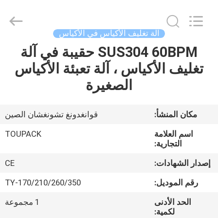
TOUPACK
INTELLIGENT
EQUIPMENT
CO.,
LTD.
آلة تغليف الأكياس في الأكياس
All
Rights
SUS304 60BPM حقيبة في آلة
بيت
Reserved.
تغليف الأكياس ، آلة تعبئة الأكياس
المنتجات
الصغيرة
معلومات
مكان المنشأ:
قوانغدونغ تشونغشان الصين
عنا
اسم العلامة
TOUPACK
التجارية:
جولة
إصدار الشهادات:
CE
في
رقم الموديل:
TY-170/210/260/350
المصنع
الحد الأدنى
1 مجموعة
لكمية: