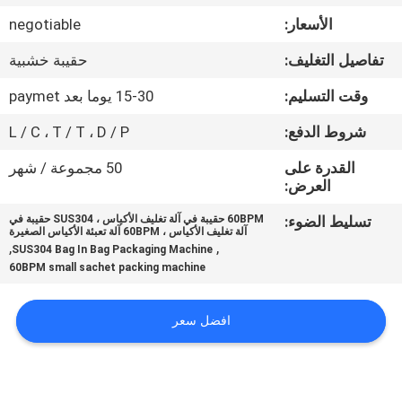
ضبط
الأسعار:
negotiable
الجودة
تفاصيل التغليف:
حقيبة خشبية
اتصل
وقت التسليم:
15-30 يوما بعد paymet
بنا
شروط الدفع:
L / C ، T / T ، D / P
القدرة على
50 مجموعة / شهر
أخبار
العرض:
تسليط الضوء:
60BPM حقيبة في آلة تغليف الأكياس ، SUS304 حقيبة في
آلة تغليف الأكياس ، 60BPM آلة تعبئة الأكياس الصغيرة
حالات
,
,
SUS304 Bag In Bag Packaging Machine
60BPM small sachet packing machine
اطلب
افضل سعر
اقتباس
SITEMAP