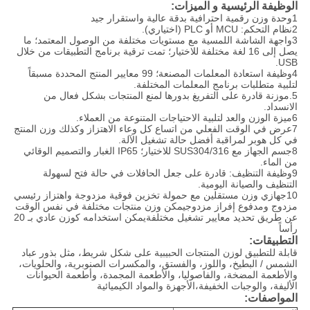
الوظيفة الرئيسية و الميزات:
1وحدة وزن رقمية احترافية بدقة عالية واستقرار جيد
2نظام التحكم: MCU أو PLC (اختياري).
3واجهة الشاشة اللمسية مع مستويات مختلفة من الوصول المعتمد؛ ما
يصل إلى 16 لغة مختلفة للاختيار؛ تمت ترقية برنامج التطبيقات من خلال
USB.
4وظيفة استعادة المعلمات المصنعة؛ 99 معايير المنتج المحددة مسبقاً
لتلبية متطلبات برنامج المعلمات المختلفة.
5.موزنة قادرة على التفريغ بدورها لمنع المنتجات بشكل فعال من
الانسداد.
6ميزة الوزن والعد لتلبية الاحتياجات المتنوعة من العملاء.
7عرض في الوقت الفعلي من اتساع كل وعاء الاهتزاز وكذلك وزن المنتج
في كل هوبر لمراقبة أفضل حالة تشغيل الآلة.
8جسم الجهاز مع SUS304/316 للاختيار؛ IP65 الغبار والتصميم الوقائي
من الماء.
9وظيفة التنظيف: قادرة على جعل الحافلات في حالة فتح لسهولة
التنظيف والصيانة اليومية.
10جهازي وزن مستقلين مع حمولة تخزين فوقية مزدوجة واهتزاز رئيسي
مزدوج ومدفوع إفراز مزدوجيمكن وزن منتجات مختلفة في نفس الوقت
عن طريق تحديد معايير تشغيل مختلفةيمكن استخدامه كوزن عادي بـ 20
رأساً
التطبيقات:
قابلة للتطبيق لوزن المنتجات الحبيبية على شكل شريط، مثل بذور عباد
الشمس / البطيخ، واللوز، والفستق، والمكسرات الصنوبرية، والحلويات،
والأطعمة المضخة، والفاصوليا، والأطعمة المجمدة، وأطعمة الحيوانات
الأليفة، والوجبات الخفيفة،الأجهزة والمواد الكيميائية
المواصفات: