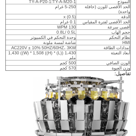
النموذج
TY-A-M20-1؛TY-A-P20-1
الحد الأقصى للوزن (حافلة
5-250 غرام
واحدة)
الدقة
x (0.5)
الحد الأقصى لفترة المقياس
0.1 غرام
أقصى سرعة
130 WPM
حجم الهاب
0.8L/ 0.5L
نظام التحكم
وحدة التحكم في الكمبيوتر
HMI
شاشة لمسة ملونة
إمدادات الطاقة
AC220V ± 10% 50HZ/60HZ، 3KW
أبعاد التعبئة
1،430 ((L) * 1,430 ((W) * 1,508 ((H)
ملم
الوزن الصافي
500 كجم
وزن العبوة
570 كجم
تفاصيل: