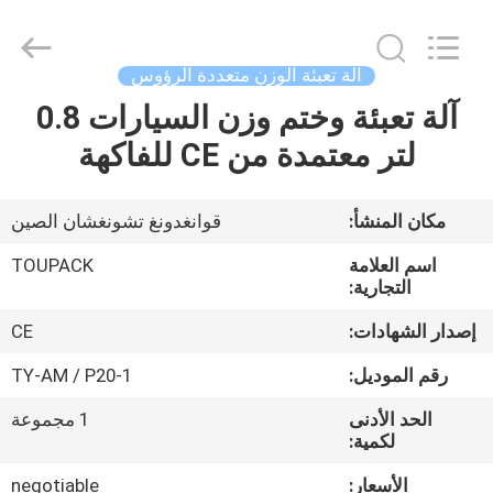
TOUPACK
INTELLIGENT
EQUIPMENT
CO.,
LTD.
آلة تعبئة الوزن متعددة الرؤوس
All
Rights
آلة تعبئة وختم وزن السيارات 0.8
بيت
Reserved.
لتر معتمدة من CE للفاكهة
المنتجات
مكان المنشأ:
قوانغدونغ تشونغشان الصين
معلومات
اسم العلامة
TOUPACK
عنا
التجارية:
إصدار الشهادات:
CE
جولة
رقم الموديل:
TY-AM / P20-1
في
الحد الأدنى
1 مجموعة
المصنع
لكمية:
الأسعار:
negotiable