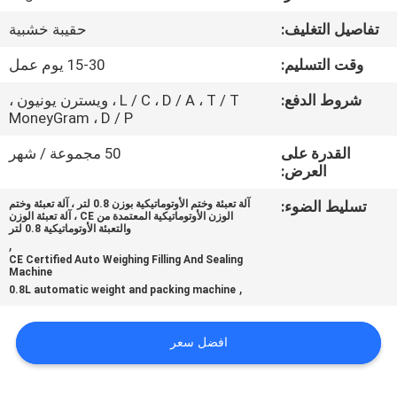
ضبط
تفاصيل التغليف:
حقيبة خشبية
الجودة
وقت التسليم:
15-30 يوم عمل
اتصل
شروط الدفع:
L / C ، D / A ، T / T ، ويسترن يونيون ،
MoneyGram ، D / P
بنا
القدرة على
50 مجموعة / شهر
العرض:
أخبار
تسليط الضوء:
آلة تعبئة وختم الأوتوماتيكية بوزن 0.8 لتر ، آلة تعبئة وختم
الوزن الأوتوماتيكية المعتمدة من CE ، آلة تعبئة الوزن
والتعبئة الأوتوماتيكية 0.8 لتر
حالات
,
CE Certified Auto Weighing Filling And Sealing
Machine
,
0.8L automatic weight and packing machine
اطلب
اقتباس
افضل سعر
SITEMAP