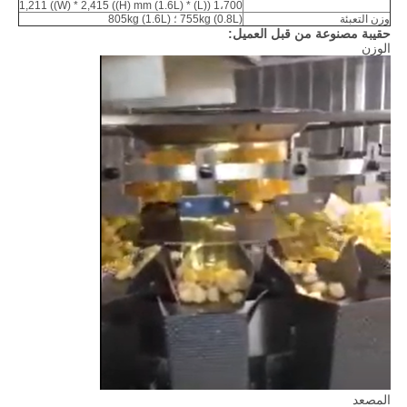
1،700 ((L) * 1,211 ((W) * 2,415 ((H) mm (1.6L)
وزن التعبئة
755kg (0.8L) ؛ 805kg (1.6L)
حقيبة مصنوعة من قبل العميل:
الوزن
المصعد