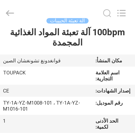
TOUPACK
INTELLIGENT
EQUIPMENT
CO.,
LTD.
آلة تعبئة الحبيبات
All
Rights
100bpm آلة تعبئة المواد الغذائية
بيت
Reserved.
المجمدة
المنتجات
مكان المنشأ:
قوانغدونغ تشونغشان الصين
معلومات
اسم العلامة
TOUPACK
عنا
التجارية:
إصدار الشهادات:
CE
جولة
رقم الموديل:
TY-1A-YZ-M1008-101 ، TY-1A-YZ-
في
M1016-101
المصنع
الحد الأدنى
1
لكمية: