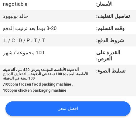
ضبط
الأسعار:
negotiable
الجودة
تفاصيل التغليف:
حالة بوليوود
وقت التسليم:
3-20 يوما بعد ترتيب الدفع
اتصل
شروط الدفع:
L / C ، D / P ، T / T.
بنا
القدرة على
100 مجموعة / شهر
العرض:
أخبار
تسليط الضوء:
آلة تعبئة الأطعمة المجمدة بعرض 420 مم ، آلة تعبئة
الأطعمة المجمدة 100 نبضة في الدقيقة ، آلة تغليف الدجاج
100 نبضة في الدقيقة
حالات
,
,
100bpm frozen food packing machine
100bpm chicken packaging machine
اطلب
افضل سعر
اقتباس
SITEMAP