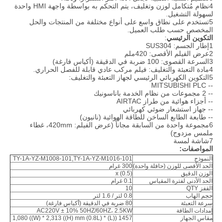
4نظام مُتكامل لوزن وتغليف، يتم التحكم به بواسطة واجهة HMI واحدة
لسهولة التشغيل.
5تستخدم على نطاق واسع على أنواع مختلفة من المنتجات والحل
المخصص حسب طلب العميل.
التكوين الرئيسي
:
1إطار الجسم: SUS304
2عرض الفيلم الأقصى: 420ملم
3السرعة القصوى: 100 ضربة في الدقيقة (أكياس فارغة)
4مادة التعبئة والتغليف: فيلم مركب عادي قابلة للفصل الحراري.
5التكوين الكهربائي الرئيسي لجهاز التعبئة والتغليف:
-- MITSUBISHI PLC
-- 2 مجموعات من نظام الخدمة باناسونيك
-- أجزاء هوائية من طراز AIRTAC
-- جهاز استشعار ضوئي كهربائي
-- طابعة الطابع الساخن للطاقة الهوائية (نانيون)
6مجموعة واحدة من السابقة مجاناً (عرض الفيلم: 420mm، غطاء
ملمس مزدوج)
7شاشة لمسة
المواصفات:
النموذج
TY-1A-YZ-M1008-101,TY-1A-YZ-M1016-101
الحد الأقصى للوزن (حافلة واحدة)
300 غرام
الوزن الدقيق
x (0.5)
الحد الأدنى لفترة المقياس
0.1 غرام
القفز QTY
10
حجم الهاب
0.8 لتر / 1.6 لتر
سرعة التعبئة
80 ضربة في الدقيقة (أكياس فارغة)
إمدادات الطاقة
AC220V ± 10% 50HZ/60HZ، 2.5KW
مقاس الجهاز
1457 ((L) * 1,080 ((W) * 2,313 ((H) mm (0.8L)