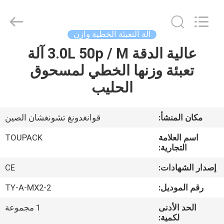
TOUPACK
INTELLIGENT
EQUIPMENT
CO.,
LTD.
آلة التعبئة الخطية وازن
All
Rights
عالية الدقة 3.0L 50p / M آلة
بيت
Reserved.
تعبئة وزنها الخطي لمسحوق
المنتجات
الحليب
معلومات
مكان المنشأ:
قوانغدونغ تشونغشان الصين
عنا
اسم العلامة
TOUPACK
التجارية:
جولة
إصدار الشهادات:
CE
في
رقم الموديل:
TY-A-MX2-2
المصنع
الحد الأدنى
1 مجموعة
لكمية: