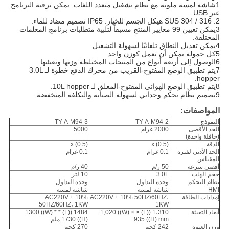
1شاشة لمسة ملونة مع نظام تشغيل متعدد اللغات. يمكن ترقية البرنامج
عبر USB.
2. SUS 304 / 316 هيكل الجسم للخيار. IP65 تصميم مضاد للماء.
3يمكن تعيين 99 معايير المنتج مسبقاً لتلبية متطلبات برنامج المعلمات
المختلفة.
4يمكن تعديل النطاق تلقائيًا لسهولة التشغيل.
5كل حمولة يمكن أن تعمل كوزن واحد.
6الوصول إلى أربعة أنواع من المنتجات المختلطة وزنها وتعبئتها.
7يتم تطبيق الوضع المفتوح-القريب من محرك الدفع خطوة لـ 3.0L
hopper.
8يتم تطبيق الوضع الهوائي المفتوح-المغلق لـ 10L hopper.
9تصميم نظام تحكم وحداتي لسهولة الصيانة والتكلفة المنخفضة.
المواصفات:
النموذج
TY-A-M94-2
TY-A-M94-3
الحد الأقصى
2000 غرام
5000
(حافلة واحدة)
الدقة
x (0.5)
x (0.5)
الحد الأدنى لفترة
0.1 غرام
0.1 غرام
المقياس
أقصى سرعة
50 ر/م
40 ر/م
حجم الهاب
3.0L
10 لتر
نظام التحكم
وحدة التداول
وحدة التداول
HMI
شاشة لمسة
شاشة لمسة
إمدادات الطاقة
AC220V ± 10% 50HZ/60HZ،
AC220V ± 10%
50HZ/60HZ، 1KW
1KW
أبعاد التعبئة
1،310 ((L) × 1,020 ((W) ×
1484 ((L) * 1300 ((W) *
935 ((H) mm
1730 ((H) ملم
وزن العبوة
242 كجم
270 كجم