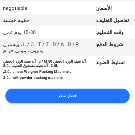
ضبط
الأسعار:
negotiable
الجودة
تفاصيل التغليف:
حقيبة خشبية
اتصل
وقت التسليم:
15-30 يوم عمل
بنا
شروط الدفع:
L / C ، T / T ، D / A ، D / P ، ويسترن
يونيون ، موني جرام
أخبار
تسليط الضوء:
آلة تعبئة الوزن الخطي 50 p / M ، آلة تعبئة الوزن الخطي
3.0L ، آلة تعبئة مسحوق الحليب 3.0L
,
,
3.0L Linear Weigher Packing Machine
3.0L milk powder packing machine
حالات
افضل سعر
اطلب
اقتباس
SITEMAP