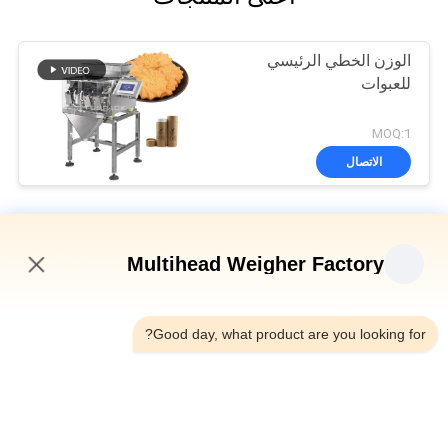
الوزن الخطي الرئيسي
للعبوات
MOQ:1
الاتصال
آلة التعبئة الخطية وازن
Multihead Weigher Factory
8 Hoppers 0.5L 1.2L Linear Weigher للحصول على مواد شبكية
صغيرة مثل الملح والسكر
3:53 PM
الوزن الأوتوماتيكي الأربعة رؤوس خطية SUS304 35BMP لوزن 1000g
Good day, what product are you looking for?
المنتج
IP65 آلة تعبئة وزنها ذات رأس واحد لشاي بذور البطيخ شاي الأقحوان
فئات شعبية
جميع