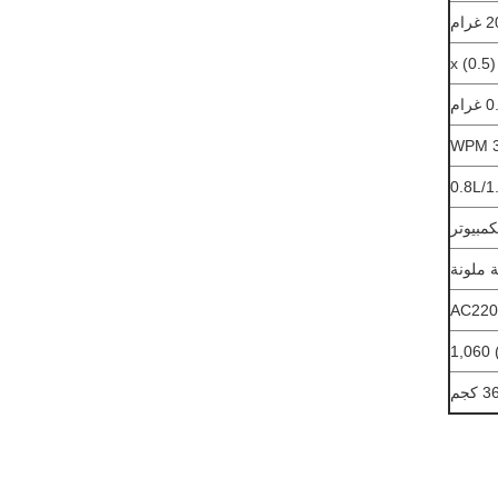
x (0.5)
غرام
3
0.8L/1
مبيوتر
ملونة
AC220
 كجم