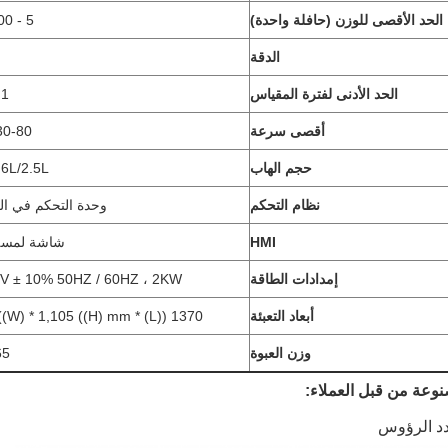
الحد الأقصى للوزن (حافلة واحدة)
5 - 200 غرام
الدقة
الحد الأدنى لفترة المقياس
0.1 
أقصى سرعة
0-80 WPM
حجم الهاب
.6L/2.5L
نظام التحكم
وحدة التحكم في الك
HMI
شاشة لمسة 
إمدادات الطاقة
V ± 10% 50HZ / 60HZ ، 2KW
أبعاد التعبئة
1370 ((L) * 1,060 ((W) * 1,105 ((H) mm
وزن العبوة
365
وعة من قبل العملاء:
دد الرؤوس