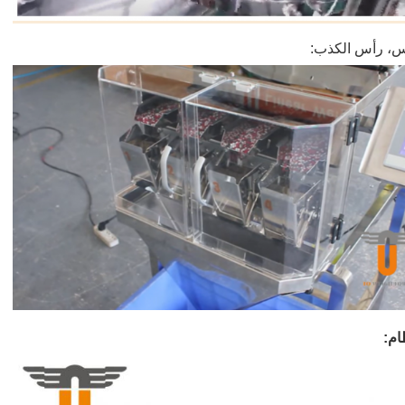
س، رأس الكذب:
ام: