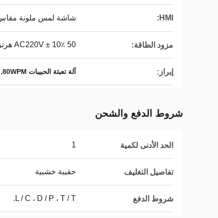
HMI:
شاشة لمس ملونة مقاس 7 بوصات / 10 بوص
AC220V ± 10٪ 50 هرتز / 60 هرتز ، 2 كيلو واط
مزود الطاقة:
,
إبراز:
آلة تعبئة الحبيبات 80WPM
شروط الدفع والشحن
1
الحد الأدنى لكمية
حقيبة خشبية
تفاصيل التغليف
L / C ، D / P ، T / T.
شروط الدفع