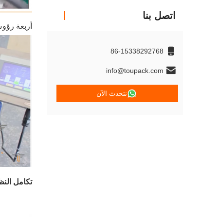
اتصل بنا
أربعة رؤو
86-15338292768
info@toupack.com
نتحدث الآن
تكامل النظ