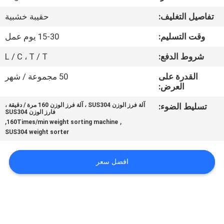
ضبط
تفاصيل التغليف:
حقيبة خشبية
الجودة
وقت التسليم:
15-30 يوم عمل
اتصل
شروط الدفع:
L / C ، T / T
بنا
القدرة على
50 مجموعة / شهر
العرض:
أخبار
تسليط الضوء:
آلة فرز الوزن SUS304 ، آلة فرز الوزن 160 مرة / دقيقة ،
فارز الوزن SUS304
,
,
160Times/min weight sorting machine
SUS304 weight sorter
حالات
افضل سعر
اطلب
اقتباس
SITEMAP