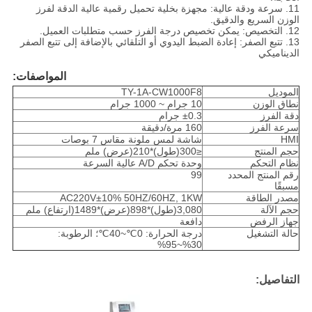
11. سرعة ودقة عالية: مجهزة بخلية تحميل رقمية عالية الدقة لفرز
الوزن السريع والدقيق.
12. التخصيص: يمكن تخصيص درجة الفرز حسب متطلبات العميل.
13. تتبع الصفر: إعادة الضبط اليدوي أو التلقائي بالإضافة إلى تتبع الصفر
الديناميكي
المواصفات:
الموديل
TY-1A-CW1000F8
نطاق الوزن
10 جرام ~ 1000 جرام
دقة الفرز
±0.3 جرام
سرعة الفرز
160 مرة/دقيقة
HMI
شاشة لمس ملونة مقاس 7 بوصات
حجم المنتج
≤300(طول)*210(عرض) ملم
نظام التحكم
وحدة تحكم A/D عالية السرعة
رقم المنتج المحدد
99
مسبقًا
مصدر الطاقة
AC220V±10% 50HZ/60HZ, 1KW
حجم الآلة
3,080(طول)*898(عرض)*1489(ارتفاع) ملم
جهاز الرفض
دافعة
حالة التشغيل
درجة الحرارة: 0℃~40℃؛ الرطوبة:
30%~95%
التفاصيل: