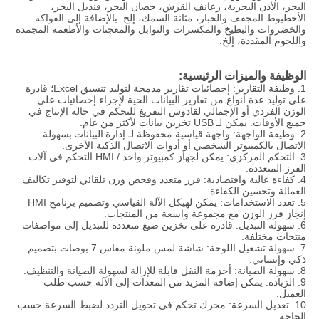
البحر، الأذن البحرية، زعانف القرش، حصان البحر، قنديل البحر،
الأخطبوط المجفف والحبار، مثانة السمك، إلخ. بالإضافة إلى الفواكه
والخضروات والبطيخ والمكسرات والتوابل والمعجنات والأطعمة المجمدة
واللحوم المقددة، إلخ.
الوظيفة والميزات الرئيسية:
1. وظيفة التقارير: إحصائيات تقارير مدمجة لتوليد تنسيق Excel؛ قادرة
على توليد عدة أنواع من تقارير البيانات الحية لإجراء إحصائيات على
الوزن الفردي أو الإجمالي لقادوس التفريغ للتحكم في حالة الإنتاج في
جميع الأوقات. يمكن لـ USB تخزين بيانات لأكثر من عام.
2. وظيفة الواجهة: واجهة قياسية محفوظة لـ
إدارة البيانات بسهولة
.
الاتصال بالكمبيوتر الشخصي أو أدوات الاتصال الذكية الأخرى.
3. التحكم المركزي: يمكن لجهاز كمبيوتر واحد / HMI التحكم في آلات
الفرز المتعددة.
4. كفاءة عالية واقتصادية: فرز متعدد وفحص وزن تلقائي لتوفير تكاليف
العمالة وتحسين الكفاءة.
5. تعدد الاستخدامات: يمكن لهيكل الآلة القياسي وتصميم برنامج HMI
إنجاز فرز الوزن مع مجموعة واسعة من المنتجات.
6. سهولة التبديل: قادرة على تخزين صيغ متعددة للتبديل إلى مواصفات
منتجات مختلفة.
7. سهولة تشغيل اللوحة: شاشة لمس ملونة مقاس 7 بوصات بتصميم
ذكي وإنساني.
8. سهولة الصيانة: أحزمة النقل قابلة للإزالة لسهولة الصيانة والتنظيف.
9. الزيادة: يمكن إضافة المزيد من المعدات إلى الآلة حسب طلب
العميل.
10. تعديل السرعة: محرك تحكم في تحويل التردد لضبط السرعة حسب
الحاجة.