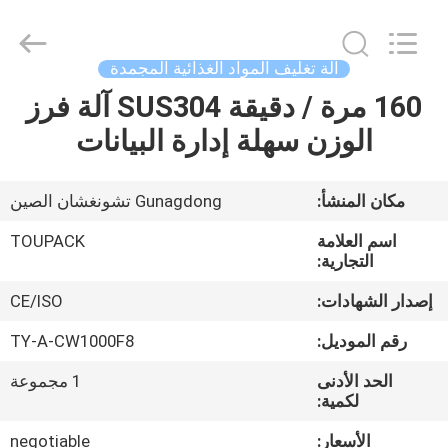
TOUPACK
INTELLIGENT
EQUIPMENT
CO.,
LTD.
آلة تغليف المواد الغذائية المجمدة
All
Rights
160 مرة / دقيقة SUS304 آلة فرز
بيت
Reserved.
الوزن سهلة إدارة البيانات
المنتجات
مكان المنشأ:
Gunagdong تشونغشان الصين
معلومات
اسم العلامة
TOUPACK
عنا
التجارية:
إصدار الشهادات:
CE/ISO
جولة
رقم الموديل:
TY-A-CW1000F8
في
الحد الأدنى
1 مجموعة
المصنع
لكمية:
الأسعار:
negotiable