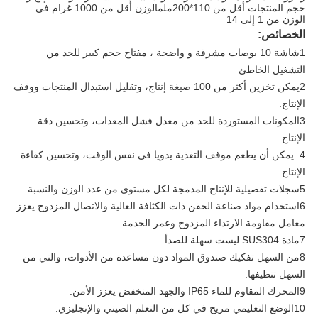
حجم المنتجات أقل من 110*200ملمالوزن أقل من 1000 غرام في
الوزن من 1 إلى 14
الخصائص:
1شاشة 10 بوصات مشرقة و واضحة ، مفتاح حجم كبير للحد من
التشغيل الخاطئ
2يمكن تخزين أكثر من 100 صيغة إنتاج، وتقليل استبدال المنتجات ووقف
الإنتاج.
3المكونات المستوردة للحد من معدل فشل المعدات، وتحسين دقة
الإنتاج.
4. يمكن أن يطعم موقف التغذية يدويا في نفس الوقت، وتحسين كفاءة
الإنتاج.
5سجلات تفصيلية للإنتاج المدمجة لكل مستوى من عدد الوزن والنسبة.
6استخدام مواد صناعة الحقن ذات الكثافة العالية والاتصال المزدوج يعزز
معامل مقاومة الارتداء المزدوج وعمر الخدمة.
7مادة SUS304 ليست سهلة للصدأ
8من السهل تفكيك صندوق المواد دون مساعدة من الأدوات، والتي من
السهل تنظيفها.
9المحرك المقاوم للماء IP65 والجهد المنخفض يعزز الأمن.
10الوضع التعليمي مريح في كل من التعلم الصيني والإنجليزي.