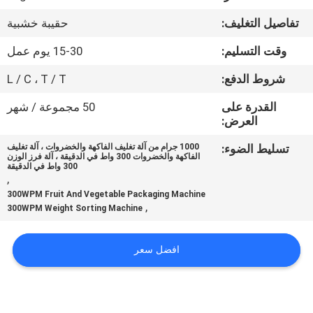
ضبط
تفاصيل التغليف:
حقيبة خشبية
الجودة
وقت التسليم:
15-30 يوم عمل
اتصل
شروط الدفع:
L / C ، T / T
بنا
القدرة على
50 مجموعة / شهر
العرض:
أخبار
تسليط الضوء:
1000 جرام من آلة تغليف الفاكهة والخضروات ، آلة تغليف
الفاكهة والخضروات 300 واط في الدقيقة ، آلة فرز الوزن
300 واط في الدقيقة
,
حالات
300WPM Fruit And Vegetable Packaging Machine
,
300WPM Weight Sorting Machine
اطلب
افضل سعر
اقتباس
SITEMAP