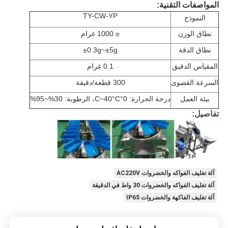
المواصفات التقنية:
TY-CW-YP
النموذج
نطاق الوزن
≤ 1000 غرام
نطاق الدقة
±0.3g~±5g
المقياس الدقيق
0.1 غرام
السرعة القصوى
300 قطعة/دقيقة
بيئة العمل
درجة الحرارة: 0°C~40°C، الرطوبة: 30%~95%
تفاصيل:
آلة تغليف الفواكه والخضروات AC220V
آلة تغليف الفواكه والخضروات 30 واط في الدقيقة
آلة تغليف الفاكهة والخضروات IP65