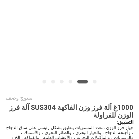
سياسة
الخصوصية
منتوج وصف
1000غ آلة فرز وزن الفاكهة SUS304 آلة فرز
الوزن للفراولة
التطبيق:
جهاز فرز الوزن متعدد المستويات ينطبق بشكل رئيسي على ساق الدجاج
، وأجنحة الدجاج ، والخيار البحري ، والطائر البحري ، والأسماك ،
والروبيانات ، والمأكولات البحرية ، والأعشاب الطبية ، والفواكه ، إلخ.و