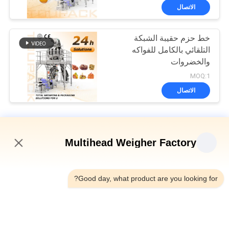
الاتصال
خط حزم حقيبة الشبكة
التلقائي بالكامل للفواكه
والخضروات
MOQ:1
الاتصال
آلة تغليف الفواكه والخضروات
Multihead Weigher Factory
آلة تعبئة حقائب النت التلقائية للعملة الذهبية
6:24 AM
آلة تغليف الأكياس الصافية للشوكولاتة بالعملة الذهبية 50BPM آلة قص
السرعة
Good day, what product are you looking for?
5 كيلوغرام من آلة تعبئة الفواكه والخضروات Castanea Mollissima
الشبكة الآلية حقيبة شبكة الوزن