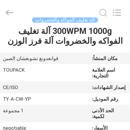
TOUPACK
INTELLIGENT
EQUIPMENT
CO.,
LTD.
آلة تغليف الفواكه والخضروات
All
Rights
300WPM 1000g آلة تغليف
بيت
Reserved.
الفواكه والخضروات آلة فرز الوزن
المنتجات
مكان المنشأ:
قوانغدونغ تشونغشان الصين
معلومات
اسم العلامة
TOUPACK
عنا
التجارية:
إصدار الشهادات:
CE/ISO
جولة
رقم الموديل:
TY-A-CW-YP
في
الحد الأدنى
1 مجموعة
المصنع
لكمية:
الأسعار:
negotiable