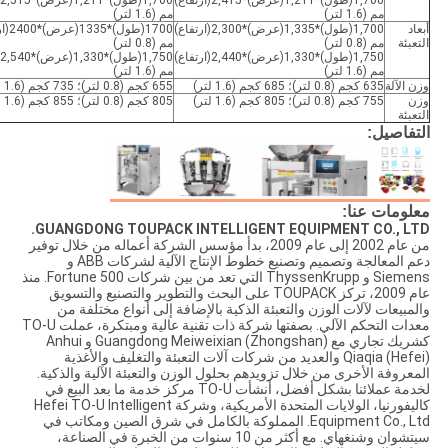
1,700(طول)*1,211(عرض)*2,415(ارتفاع)
0
مم (1.6 لتر)
مم (1.6 لتر)
أبعاد
1,700(طول)*1,335(عرض)*2,300(ارتفاع)
1700(طول
التعبئة
مم (0.8 لتر)
مم (0.8 لتر)
1,750(طول)*1,330(عرض)*2,440(ارتفاع)
0
مم (1.6 لتر)
مم (1.6 لتر)
وزن الآلة
635 كجم (0.8 لتر)؛ 685 كجم (1.6 لتر)
655 كجم (0.8 لتر)؛ 735 كجم (1.6 لتر)
وزن
755 كجم (0.8 لتر)؛ 805 كجم (1.6 لتر)
805 كجم (0.8 لتر)؛ 855 كجم (1.6 لتر)
التعبئة
التفاصيل:
معلومات عنا:
GUANGDONG TOUPACK INTELLIGENT EQUIPMENT CO., LTD.
من عام 2002 إلى عام 2009، بدأ مؤسس الشركة أعماله من خلال توفير
دعم المعالجة وتصميم وتصنيع خطوط الإنتاج الآلية لشركات ABB و
Siemens و ThyssenKrupp التي تعد من بين شركات Fortune 500. منذ
عام 2009، تركز TOUPACK على البحث والتطوير والتصنيع والتسويق
والمبيعات لآلات الوزن والتعبئة الذكية بالإضافة إلى أنواع مختلفة من
معدات التحكم الآلي. بصفتها شركة ذات تقنية عالية ومبتكرة، عملت TO-U
كشريك تجاري مع Guangdong Meiweixian (Zhongshan) و Anhui
Qiaqia (Hefei) والعديد من شركات آلات التعبئة والتغليف والأغذية
المعروفة الأخرى من خلال تزويدهم بحلول الوزن والتعبئة الآلية والذكية.
لخدمة عملائنا بشكل أفضل، أنشأت TO-U مركز خدمة ما بعد البيع في
كاليفورنيا، الولايات المتحدة الأمريكية، وشركة Hefei TO-U Intelligent
Equipment Co., Ltd. المملوكة بالكامل في شرق الصين ومكاتب في
سيتشوان وشنغهاي. مع أكثر من 10 سنوات من الخبرة في الصناعة،