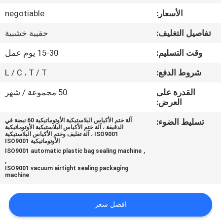
ضبط
الأسعار:
negotiable
الجودة
تفاصيل التغليف:
حقيبة خشبية
اتصل
وقت التسليم:
15-30 يوم عمل
بنا
شروط الدفع:
L / C ، T / T
القدرة على
50 مجموعة / شهر
أخبار
العرض:
تسليط الضوء:
آلة ختم الأكياس البلاستيكية الأوتوماتيكية 60 نبضة في
الدقيقة ، آلة ختم الأكياس البلاستيكية الأوتوماتيكية
حالات
ISO9001 ، آلة تغليف وختم الأكياس البلاستيكية
الأوتوماتيكية ISO9001
,
ISO9001 automatic plastic bag sealing machine
,
اطلب
ISO9001 vacuum airtight sealing packaging
machine
اقتباس
افضل سعر
SITEMAP