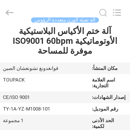
TOUPACK
INTELLIGENT
EQUIPMENT
CO.,
LTD.
آلة تعبئة الوزن متعددة الرؤوس
All
Rights
آلة ختم الأكياس البلاستيكية
بيت
Reserved.
الأوتوماتيكية ISO9001 60bpm
المنتجات
موفرة للمساحة
معلومات
مكان المنشأ:
قوانغدونغ تشونغشان الصين
عنا
اسم العلامة
TOUPACK
التجارية:
جولة
إصدار الشهادات:
CE/ISO 9001
في
رقم الموديل:
TY-1A-YZ-M1008-101
المصنع
الحد الأدنى
1 مجموعة
لكمية: