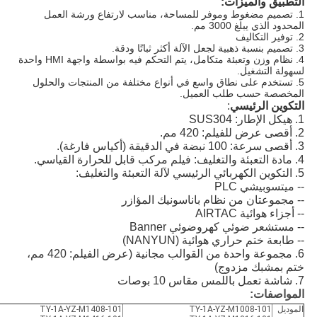
التطبيق والميزات
:
1. تصميم مضغوط وموفر للمساحة، مناسب لارتفاع ورشة العمل
المحدود الذي يبلغ 3000 مم.
2. توفير التكاليف
3. تصميم بنسبة ذهبية لجعل الآلة أكثر ثباتًا ودقة.
4. نظام وزن وتعبئة متكامل، يتم التحكم فيه بواسطة واجهة HMI واحدة
لسهولة التشغيل.
5. تستخدم على نطاق واسع في أنواع مختلفة من المنتجات والحلول
المخصصة حسب طلب العميل.
التكوين الرئيسي
:
1. هيكل الإطار: SUS304
2. أقصى عرض للفيلم: 420 مم.
3. أقصى سرعة: 100 نبضة في الدقيقة (أكياس فارغة).
4. مادة التعبئة والتغليف: فيلم مركب قابل للحرارة القياسي.
5. التكوين الكهربائي الرئيسي لآلة التعبئة والتغليف:
-- ميتسوبيشي PLC
-- مجموعتان من نظام باناسونيك المؤازر
-- أجزاء هوائية AIRTAC
-- مستشعر ضوئي كهروضوئي Banner
-- طابعة ختم حراري هوائية (NANYUN)
6. مجموعة واحدة من القوالب مجانية (عرض الفيلم: 420 مم،
ختم بمشبك مزدوج)
7. شاشة تعمل باللمس مقاس 10 بوصات
المواصفات:
الموديل
TY-1A-YZ-M1008-101
TY-1A-YZ-M1408-101