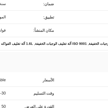
سنة 
ضمان:
المو
تطبيق:
قوان
مكان المنشأ:
,
,
ISO 9001 آلة تغليف الوجبات الخفيفة
1.6L آلة تغليف الفواكه المجففة
able
الأسعار
15-30 يو
وقت التسليم
50 مجموعة / شهر
القدرة على العرض