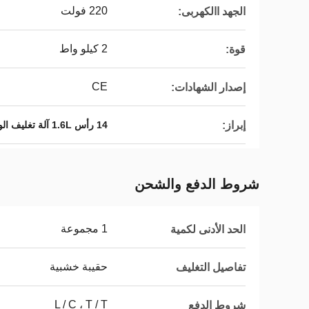
220 فولت
الجهد االكهربى:
2 كيلو واط
قوة:
CE
إصدار الشهادات:
إبراز:
14 رأس 1.6L آلة تغليف الوجبات الخفيفة
شروط الدفع والشحن
1 مجموعة
الحد الأدنى لكمية
حقيبة خشبية
تفاصيل التغليف
L / C ، T / T
شروط الدفع