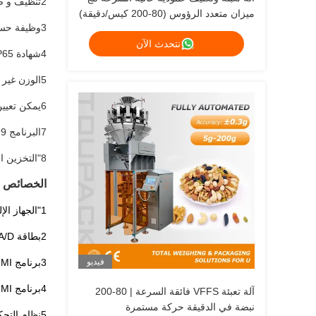
2تنظيف و صيانة سهلة مع وظيفة نظيفة، يمكن أن تبقى جميع الحمامات مفتوحة.
ميزان متعدد الرؤوس (80-200 كيس/دقيقة)
3وظيفة حساب القطع
نتحدث الآن
4شهادة IP65
5الوزن غير المؤهل رفض
6يمكن تعيين زاوية محرك الخطوة وفقا للمنتج المختلف.
7البرنامج 99 يمكن تعديله مسبقاً
8"التخزين الوقائي يمنع انسداد المنتجات"
الخصائص ا
1"الجهاز الإلكتروني النموذجي يجعل توسيع الوظائف والصيانة أسهل وأقل تكلفة.
2بطاقة A/D احترافية ذات دقة عالية واستقرار
فيديو
3برنامج HMI مع إدارة مختلفة السلطة أكثر سهولة.
4برنامج HMI يمكن ترقيته بواسطة U-disk
آلة تعبئة VFFS فائقة السرعة | 80-200
نبضة في الدقيقة حركة مستمرة
5نظام التحكم بـ PLC يطبق في الوزن ويجعل الآلة أكثر استقراراً وانخفاض معدل الخطأ.