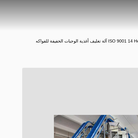
ISO 9001 14 Head 1.6L آلة تغليف أغذية الوجبات الخفيفة للفواكه