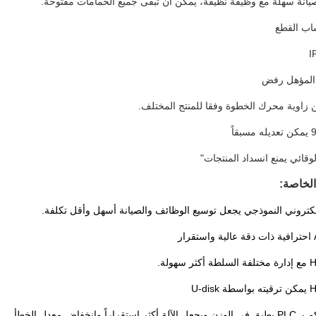
لخاصة: