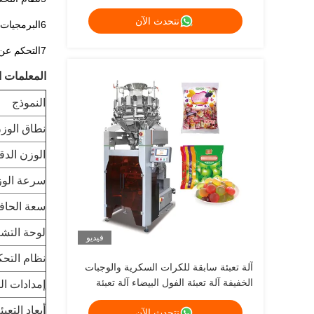
نتحدث الآن
6البرمجيات التطبيقية يمكن ترقيتها بواسطة بطاقة الذاكرة
7التحكم عن بعد متاح
المعلمات ال
النموذج
نطاق الوز
الوزن الدق
سرعة الو
سعة الحاف
لوحة التش
فيديو
نظام التح
آلة تعبئة سابقة للكرات السكرية والوجبات
الخفيفة آلة تعبئة الفول البيضاء آلة تعبئة
إمدادات ال
أبعاد التعبئ
نتحدث الآن