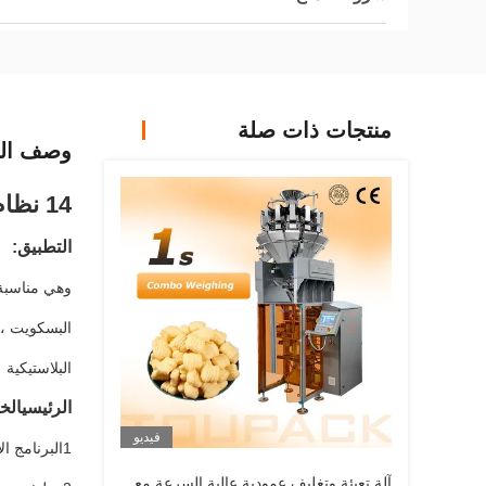
منتجات ذات صلة
وصف الم
14 نظام وزن الرأس وتعبئتها لوزن التوفو المجفف وغيره من الوجبات الخفيفة
التطبيق:
وهي مناسبة 
البسكويت ، 
البلاستيكية
الرئيسي
الخ
فيديو
1البرنامج الأصلي يمكن استعادته
آلة تعبئة وتغليف عمودية عالية السرعة مع