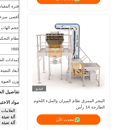
كيلوغرام
فترة المقيا
أقصى سرع
حجم الهاب
نظام التحكم
HMI
إمدادات الط
أبعاد التعبئة
وزن العبوة
فيديو
تفاصيل الج
البنجر الممزق نظام الميزان والملء اللحوم
مواد الاختبا
الطازجة 14 رأس
العلامات
آلة تعبئة ال
نتحدث الآن
آلة تعبئة