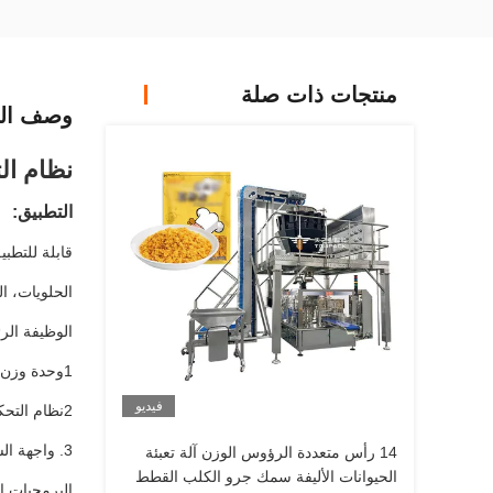
منتجات ذات صلة
وصف الم
نظام ال
التطبيق:
قابلة للتطب
الحلويات، ال
الوظيفة الرئ
1وحدة وزن رقمية احترافية بدقة عالية واستقرار جيد
فيديو
2نظام التحكم: MCU أو PLC (اختياري).
3. واجهة الشاشة اللمسية لديها مستويات مختلفة من الوصول المعتمد ؛ ما يصل إلى 16 لغة مختلفة للاختيار ؛ التطبيق
14 رأس متعددة الرؤوس الوزن آلة تعبئة
الحيوانات الأليفة سمك جرو الكلب القطط
البرمجيات ال