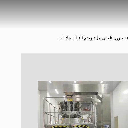
لة للصيدلانيات