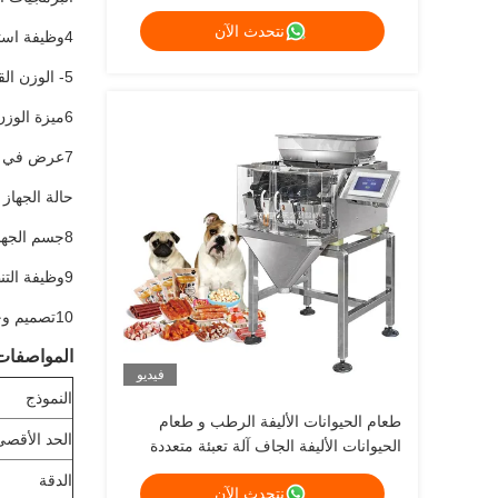
مصنع وزن الغذاء 120g 240g 400g 1kg
نتحدث الآن
آلة تعبئة زيبلوك
4وظيفة استعادة المعلمات المصنعة؛ 99 معايير المنتج المحددة مسبقاً لتلبية متطلبات برنامج المعلمات المختلفة.
5- الوزن القادر على تفريغ بدوره لمنع المنتجات بشكل فعال من الانسداد.
6ميزة الوزن والعد لتلبية الاحتياجات المتنوعة من العملاء.
7عرض في الوقت الحقيقي من نطاق كل وعاء الاهتزاز وكذلك وزن المنتج في كل هوبر لمراقبة أفضل للعمل
حالة الجهاز
8جسم الجهاز مع SUS304/316 للاختيار؛ IP65 الغبار والتصميم الوقائي من الماء.
9وظيفة التنظيف: قادرة على جعل الحافلات في حالة فتح لسهولة التنظيف والصيانة اليومية.
10تصميم وحدات نظام التحكم لسهولة الصيانة وتوفير التكاليف.
المواصفات
فيديو
النموذج
طعام الحيوانات الأليفة الرطب و طعام
الحد الأقصى
الحيوانات الأليفة الجاف آلة تعبئة متعددة
الرؤوس طعام الكلاب والقطط يزن 120
الدقة
نتحدث الآن
غراماً 240 غراماً 400 غراماً آلة تعبئة 1