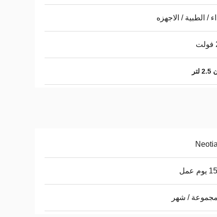
ء / الطبية / الاجهزه
تر
Neoti
م عمل