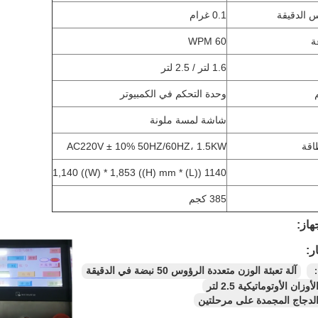
س الدقيقة
0.1 غرام
ة
60 WPM
1.6 لتر / 2.5 لتر
وحدة التحكم في الكمبيوتر
شاشة لمسة ملونة
اقة
AC220V ± 10% 50HZ/60HZ، 1.5KW
1140 ((L) * 1,140 ((W) * 1,853 ((H) mm
385 كجم
هاز:
ر:
：
آلة تعبئة الوزن متعددة الرؤوس 50 نبضة في الدقيقة
أوزان الأوتوماتيكية 2.5 لتر
 الدجاج المجمدة على مرحلتين