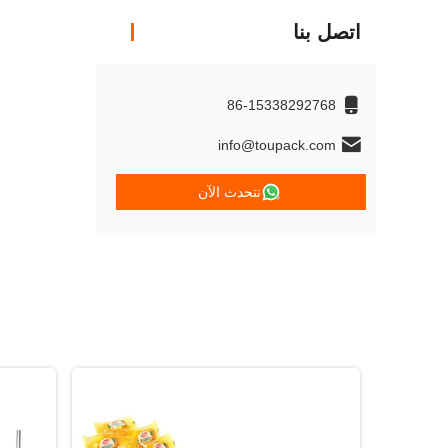
اتصل بنا
86-15338292768
info@toupack.com
نتحدث الآن