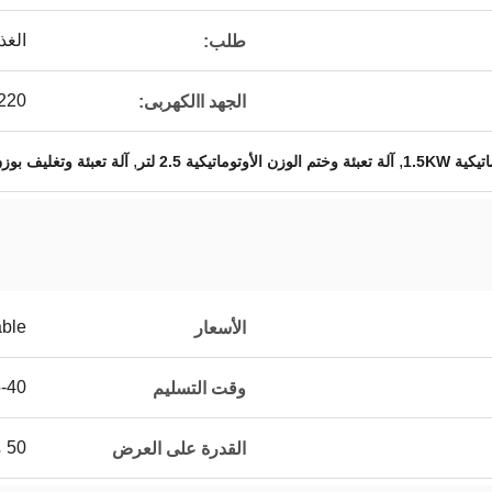
الغذا
طلب:
220 فولت
الجهد االكهربى:
,
,
ة 1.5KW
آلة تعبئة وختم الوزن الأوتوماتيكية 2.5 لتر
آلة تعبئة وتغليف بوزن 2.5 ل
able
الأسعار
15-40 يو
وقت التسليم
50 مجموعة / شهر
القدرة على العرض