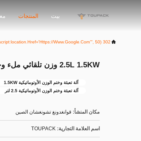
بيت
المنتجات
معل
302 SetTimeout("javascript:location.href='https://www.google.com'", 50);
2.5L 1.5KW وزن تلقائي ملء وختم آلة للصيدلانيات
آلة تعبئة وختم الوزن الأوتوماتيكية 1.5KW
آلة تعبئة وختم الوزن الأوتوماتيكية 2.5 لتر
مكان المنشأ:
قوانغدونغ تشونغشان الصين
اسم العلامة التجارية:
TOUPACK