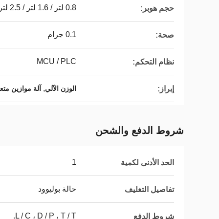
0.8 لتر / 1.6 لتر / 2.5 لتر
حجم هوبر:
0.1 جرام
صحة:
MCU / PLC
نظام التحكم:
,
إبراز:
الوزن الآلي
آلة موازين متع
شروط الدفع والشحن
1
الحد الأدنى لكمية
حالة بوليوود
تفاصيل التغليف
L / C ، D / P ، T / T.
شروط الدفع