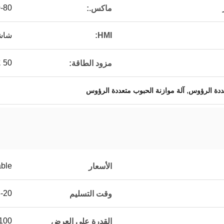
80 WPM
ماكس.:
HMI:
شاشة ل
 ± 10٪ 50
مزود الطاقة:
,
ددة الرؤوس
آلة موازنة الحبوب متعددة الرؤوس
able
الأسعار
3-20 يوما بعد ترتيب
وقت التسليم
100 مجموعة / شه
القدرة على العرض