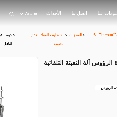
ومات عنا
اتصل بنا
الأحداث
Arabic
302 SetTimeout
>
المنتجات
>
آلة تغليف المواد الغذائية
>
حبوب فول
الخفيفة
الناقل
لرؤوس آلة التعبئة التلقائية
دة الرؤوس