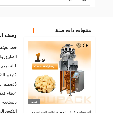
منتجات ذات صلة
وصف الم
خط تعبئة 
التطبيق و
1التصميم المدمج والذي يوفر المساحة، مناسب لارتفاع ورشة العمل المحدودة ضمن 3000 ملم.
2توفير التكاليف
3تصميم النسبة الذهبية لجعل الآلة أكثر استقرارا ودقة.
4نظام مُتكامل لوزن وتغليف، يتم التحكم به بواسطة واجهة HMI واحدة لسهولة التشغيل.
فيديو
5تستخدم على نطاق واسع على أنواع مختلفة من المنتجات والحل المخصص حسب طلب العميل.
التكوين ال
آلة تعبئة وتغليف عمودية عالية السرعة مع