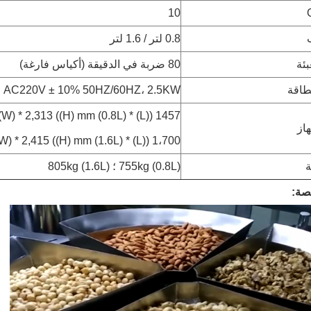
10
0.8 لتر / 1.6 لتر
ئة
80 ضربة في الدقيقة (أكياس فارغة)
طاقة
AC220V ± 10% 50HZ/60HZ، 2.5KW
1457 ((L) * 1,080 ((W) * 2,313 ((H) mm (0.8L)
از
1،700 ((L) * 1,211 ((W) * 2,415 ((H) mm (1.6L)
ة
755kg (0.8L) ؛ 805kg (1.6L)
صة: