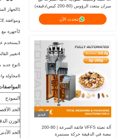
ميزان متعدد الرؤوس (80-200 كيس/دقيقة)
1الجهاز ال
نتحدث الآن
وموافقة CE.
2أجهزة مع مكونات مستوردة مثل جهاز تحكم درجة حرارة أومرون و محامل المخاطر وكل الإطار مصنوع من ss 304
3يستخدم عاكس للتحكم في السرعة، لذلك يمكن تعديل وفقا لاحتياجات العملية.
4تغيير القالب سهل بدون تفكيك سلسلة القيادة
5نوع جديد من الوقاية المزدوجة ، لن تكسّر أجزاء الآلة في أيّ حادث.
6محاولة واحدة من طريق عجلة اليد لمنع من التشغيل إلى الوراء، وحماية سلامة العامل عندما تعمل الآلة لثابت عجلة اليد.
المواصفات
النموذج
الحد الأقص
فيديو
الوزن الدق
آلة تعبئة VFFS فائقة السرعة | 80-200
الحد الأدن
نبضة في الدقيقة حركة مستمرة