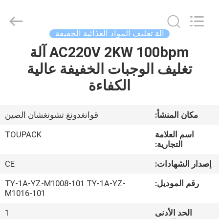
TOUPACK
INTELLIGENT
EQUIPMENT
CO.,
LTD.
آلة تغليف المواد الغذائية الخفيفة
All
Rights
AC220V 2KW 100bpm آلة
بيت
Reserved.
تغليف الوجبات الخفيفة عالية
المنتجات
الكفاءة
معلومات
مكان المنشأ:
قوانغدونغ تشونغشان الصين
عنا
اسم العلامة
TOUPACK
التجارية:
جولة
إصدار الشهادات:
CE
في
رقم الموديل:
TY-1A-YZ-M1008-101 TY-1A-YZ-
المصنع
M1016-101
الحد الأدنى
1