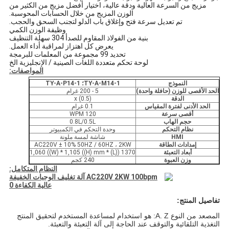
مزيج من السرعة العالية ودقة عالية، اختيار أفضل مزيج من الكثير من
الوزن المزيج من خلال الحسابات المحوسبة.
تم تعديل سرعة فتح وإغلاق باب الدلو لتجنب السحق والحجب.
وظيفة الوزن الكمي
بنية من الفولاذ المقاوم للصدأ 304 سهلة التنظيف
يعرض كل اهتزاز لمراقبة أداء العمل.
تحديد 99 مجموعة من المعلمات للبرمجة
لوحة تحكم متعددة اللغات الصينية / الإنجليزية الخ
المواصفات:
النموذج
TY-A-M14-1؛ TY-A-P14-1
الحد الأقصى للوزن (حافلة واحدة)
5 - 200 غرام
الدقة
x (0.5)
الحد الأدنى لفترة المقياس
0.1 غرام
أقصى سرعة
120 WPM
حجم الهاب
0.8L/0.5L
نظام التحكم
وحدة التحكم في الكمبيوتر
HMI
شاشة لمسة ملونة
إمدادات الطاقة
AC220V ± 10% 50HZ / 60HZ ، 2KW
أبعاد التعبئة
1370 ((L) * 1,060 ((W) * 1,105 ((H) mm
وزن العبوة
240 كجم
النظام المتكامل:
تفاصيل المنتج:
المصعد من النوع A. Z: هو استخدام لمساعدة المستخدم لتحقيق المنتج
التغذية التلقائية والتوقف عند الحاجة إلى آلة التعبئة والتعبئة.