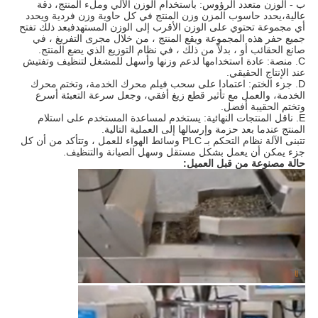
ب - الوزن متعدد الرؤوس: باستخدام الوزن الآلي وملء المنتج، دقة
عالية،يحدد حاسوب المزن وزن المنتج في كل حاوية وزن فردية ويحدد
أي مجموعة تحتوي على الوزن الأقرب إلى الوزن المستهدفبعد ذلك تفتح
جميع حفر هذه المجموعة ويقع المنتج ، من خلال مجرى التفريغ ، في
صانع الحقائب أو ، بدلاً من ذلك ، في نظام التوزيع الذي يضع المنتج.
C. منصة: عادة استخدامها لدعم وزنها وأسهل للمشغل لتنظيف وتفتيش
عند الإنتاج الحقيقي.
D. جزء الختم: اعتمادا على سحب فيلم محرك الخدمة، وتختم محرك
الخدمة، والعمل مع تأثير قطع زيغ أفقي، وجعل سرعة التعبئة أسرع
وتختم الحقيبة أفضل.
E. ناقل المنتجات النهائية: يستخدم لمساعدة المستخدم على استلام
المنتج عندما بعد حزمة وإرسالها إلى العملية التالية.
تتبنى الآلة نظام التحكم بـ PLC وسائط الهواء للعمل ، وتتأكد من أن كل
جزء يمكن أن يعمل بشكل مستقل وسهل الصيانة والتنظيف.
حالة مصنوعة من قبل العميل: