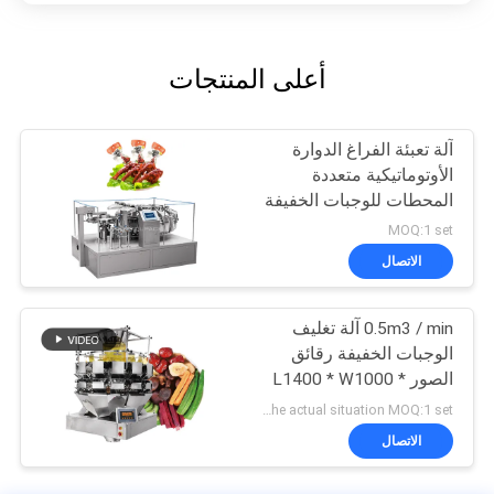
أعلى المنتجات
آلة تعبئة الفراغ الدوارة
الأوتوماتيكية متعددة
المحطات للوجبات الخفيفة
MOQ:1 set
الاتصال
0.5m3 / min آلة تغليف
الوجبات الخفيفة رقائق
الصور L1400 * W1000 *
H1800mm
According to the actual situation MOQ:1 set
الاتصال