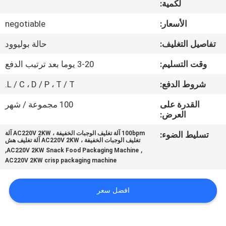
لكمية:
ضبط
الجودة
الأسعار:
negotiable
تفاصيل التغليف:
حالة بوليوود
اتصل
وقت التسليم:
3-20 يوما بعد ترتيب الدفع
بنا
شروط الدفع:
L / C ، D / P ، T / T.
أخبار
القدرة على
100 مجموعة / شهر
العرض:
تسليط الضوء:
100bpm آلة تغليف الوجبات الخفيفة ، AC220V 2KW آلة
حالات
تغليف الوجبات الخفيفة ، AC220V 2KW آلة تغليف هش
,
,
AC220V 2KW Snack Food Packaging Machine
AC220V 2KW crisp packaging machine
اطلب
اقتباس
افضل سعر
SITEMAP