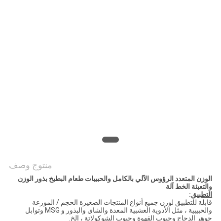
سياسة
الخصوصية
منتوج وصف
الوزن المتعدد الرؤوس الآلي بالكامل والحبيبات طعام البطيخ بذور الوزن
والتعبئة الخط آلة
التطبيق
:
قابلة للتطبيق لوزن جميع أنواع المنتجات الصغيرة الحجم / الموزعة
والحبيبية ، مثل الأدوية العشبية المعدة والشاي والبذور و MSG وتوابل
جوهر الدجاج وحبوب القهوة وحبوب الشوكولاتة ، إلخ.