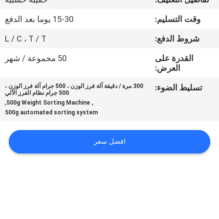
ضبط
وقت التسليم:
15-30 يوما بعد الدفع
الجودة
شروط الدفع:
L / C ، T / T
اتصل
القدرة على
50 مجموعة / شهر
العرض:
بنا
تسليط الضوء:
300 مرة / دقيقة آلة فرز الوزن ، 500 جرام آلة فرز الوزن ،
500 جرام نظام الفرز الآلي
أخبار
,
,
500g Weight Sorting Machine
500g automated sorting system
حالات
افضل سعر
اطلب
اقتباس
SITEMAP