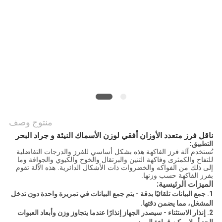
سياسة
الخصوصية
منتوج وصف
ناقل فرز متعدد الأوزان أفقي لوزن الأسماك النيئة و جراد البحر
التطبيق:
تُستخدم آلة فرز الفاكهة هذه بشكل أساسي للفرز والدرجات التفاضلية
للتفاح والكمثرى وفاكهة التنين والبرتقال والخوخ والكيوي والجوافة وما
إلى ذلك من الفواكه والخضروات ذات الأشكال الدائرية. هذه الآلة تقوم
بفرز الفاكهة حسب وزنها.
الميزات الرئيسية:
1. جمع البيانات تلقائيًا بدقة - يتم جمع البيانات في تمريرة واحدة دون تدخل
المشغل، مما يضمن دقتها.
2. إنذار الاستثناء - سيصدر الجهاز إنذارًا عندما يتجاوز وزن وأبعاد العبوات