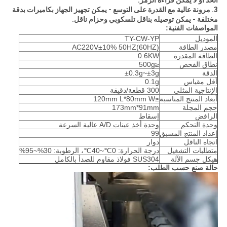
الحد أو لا يمكن قراءة الرمز.
3. مرونة عالية مع القدرة على التوسع - يمكن تجهيز الجهاز بكاميرات بدقة
مختلفة - يمكن توصيله بناقل تلسكوبي وحزام ناقل.
المواصفات الفنية:
الموديل
TY-CW-YP
مصدر الطاقة
AC220V±10% 50HZ(60HZ)
الطاقة المقدرة
0.6KW
نطاق الفحص
≤500g
الدقة
±0.3g~±3g
أقل مقياس
0.1g
الإنتاجية المثلى
300 قطعة/دقيقة
أبعاد المنتج المناسبة
≤120mm L*80mm W
حجم المجلة
173mm*91mm
الرافض
إسقاط
وحدة التحكم
وحدة أخذ عينات A/D عالية السرعة
إعداد المنتج المسبق
99
اتجاه الناقل
دوار
متطلبات التشغيل
درجة الحرارة: 0℃~40℃، الرطوبة: 30%~95%
هيكل جسم الآلة
SUS304 فولاذ مقاوم للصدأ بالكامل
حالة صنع حسب الطلب: