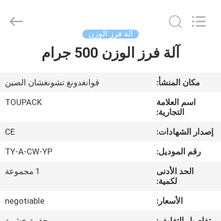
TOUPACK
INTELLIGENT
EQUIPMENT
CO.,
LTD.
آلة فرز الوزن
All
Rights
آلة فرز الوزن 500 جرام
بيت
Reserved.
المنتجات
مكان المنشأ:
قوانغدونغ تشونغشان الصين
اسم العلامة
TOUPACK
معلومات
التجارية:
عنا
إصدار الشهادات:
CE
رقم الموديل:
TY-A-CW-YP
جولة
الحد الأدنى
1 مجموعة
في
لكمية:
المصنع
الأسعار:
negotiable
تفاصيل التغليف:
حقيبة خشبية