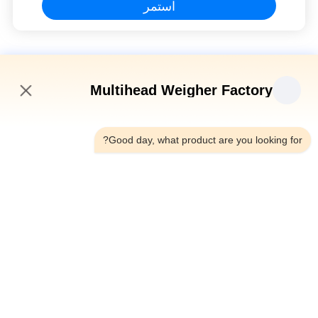
استمر
آلة فرز الوزن
Multihead Weigher Factory
500 جرام كحد أقصى 300 مرة / دقيقة آلة فرز الوزن سريعة الاستجابة
7:26 PM
آلة فرز وزن الجمبري الأسماك تريبانج آلة فرز الحزام الناقل
الأوتوماتيكية
Good day, what product are you looking for?
جهاز فحص وزن ناقل تلقائي ذكي لجهاز فحص النقانق الروبيان الأحمر
فارز حزام وزن مدقق الوزن
فئات شعبية
جميع
آلة تعبئة الوزن متعددة 
ميزان متعدد الرؤوس
الرؤوس
آلة تغليف المواد 
آلة التعبئة الخطية وازن
الغذائية الخفيفة