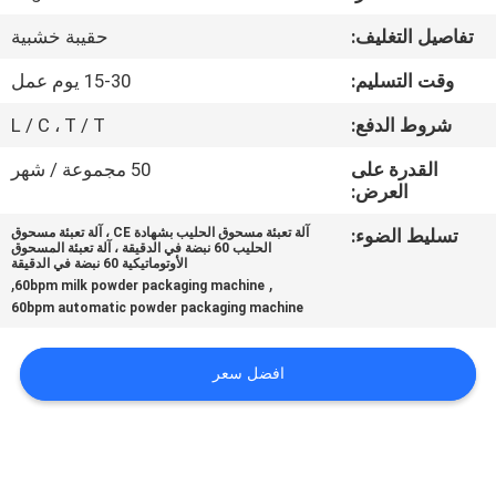
ضبط
تفاصيل التغليف:
حقيبة خشبية
الجودة
وقت التسليم:
15-30 يوم عمل
اتصل
شروط الدفع:
L / C ، T / T
بنا
القدرة على
50 مجموعة / شهر
العرض:
أخبار
تسليط الضوء:
آلة تعبئة مسحوق الحليب بشهادة CE ، آلة تعبئة مسحوق
الحليب 60 نبضة في الدقيقة ، آلة تعبئة المسحوق
الأوتوماتيكية 60 نبضة في الدقيقة
,
,
60bpm milk powder packaging machine
حالات
60bpm automatic powder packaging machine
اطلب
افضل سعر
اقتباس
SITEMAP