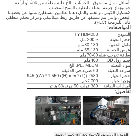
السائل ، وال مسحوق ، الحبيبات ، الخ.علبة مغلقة من ثلاثة أو أربعة
جوانبجهاز جرعة مختلف لتغليف المنتج المختلف
3تشكيل الكيس، والختم والملء هما نظامين مستقلين نسبيا عن بعضهما
البعض، والتي يتم تنسيقها عن طريق ربط ميكانيكي ومركز تحكم منطقي
قابل للبرمجة (PLC).
المواصفات:
النموذج
TY-HDM250
حجم التعبئة
≤ 200 مل
طول الحقيبة
80-180ملم
عرض الحقيبة
65-130 ملم
بطاقة تعريف فيلم
70-80ملم
فيلم رول OD
400ملم
مواد التعبئة
PE، MLCM، الخ
سرعة التعبئة
60 ضربة في الدقيقة
حجم الجهاز
2580 ((L) * 945 ((W) * 1,550 ((H) mm
وزن الجهاز
700 كجم
إمدادات الطاقة
380 فولت 50 هرتز/60 هرتز
تفاصيل:
آلة وزن المسحوق الأوتوماتيكية 100 كيس / دقيقة