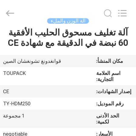
TOUPACK
INTELLIGENT
EQUIPMENT
CO.,
LTD.
آلة الوزن والملء
All
Rights
آلة تغليف مسحوق الحليب الأفقية
بيت
Reserved.
60 نبضة في الدقيقة مع شهادة CE
المنتجات
مكان المنشأ:
قوانغدونغ تشونغشان الصين
معلومات
اسم العلامة
TOUPACK
عنا
التجارية:
إصدار الشهادات:
CE
جولة
رقم الموديل:
TY-HDM250
في
الحد الأدنى
1 مجموعة
المصنع
لكمية:
الأسعار:
negotiable