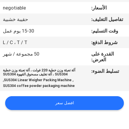
ضبط
الأسعار:
negotiable
الجودة
تفاصيل التغليف:
حقيبة خشبية
اتصل
وقت التسليم:
15-30 يوم عمل
بنا
شروط الدفع:
L / C ، T / T
القدرة على
50 مجموعة / شهر
أخبار
العرض:
تسليط الضوء:
آلة تعبئة وزن خطية 220 فولت ، آلة تعبئة وزن خطية
SUS304 ، آلة تغليف مسحوق القهوة SUS304
حالات
,
,
SUS304 Linear Weigher Packing Machine
SUS304 coffee powder packaging machine
اطلب
افضل سعر
اقتباس
SITEMAP