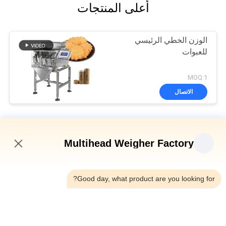
أعلى المنتجات
الوزن الخطي الرئيسي
للعبوات
MOQ:1
الاتصال
آلة التعبئة الخطية وازن
Multihead Weigher Factory
8 Hoppers 0.5L 1.2L Linear Weigher للحصول على مواد شبكية
صغيرة مثل الملح والسكر
1:12 AM
الوزن الأوتوماتيكي الأربعة رؤوس خطية SUS304 35BMP لوزن 1000g
Good day, what product are you looking for?
المنتج
IP65 آلة تعبئة وزنها ذات رأس واحد لشاي بذور البطيخ شاي الأقحوان