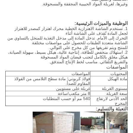
وغيرها، لغربلة المواد الحبيبية المجففة والمسحوقة.
الوظيفة والميزات الرئيسية:
1. تستخدم الشاشة الاهتزازية الخطية محرك اهتزاز كمصدر للاهتزاز
لجعل المادة تُقذف على الشاشة أثناء
التحرك إلى الأمام. تدخل المادة إلى مدخل التغذية للمنخل بالتساوي من
الشاشة متعددة الطبقات للحصول على مواصفات مختلفة
للمنتج ويتم تفريغها من كل مخرج على التوالي.
2. استهلاك منخفض للطاقة، إنتاجية عالية، هيكل بسيط، سهولة الصيانة،
هيكل مغلق بالكامل لتجنب فيضان المواد المسحوقة
والتفريغ التلقائي. مناسب لخط الإنتاج المتدفق.
المواصفات
المحتويات
المواصفات
مادة الهيكل
فولاذ كربوني؛ مادة سطح التلامس من الفولاذ
المقاوم للصدأ.
مستوى الغربلة
غربلة على مستويين
سعة الغربلة
8 متر مكعب/ساعة
الحد الأدنى لارتفاع
540 مم أو حسب المتطلبات
المخرج
التعبئة والتسليم: