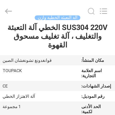
TOUPACK
INTELLIGENT
EQUIPMENT
CO.,
LTD.
آلة التعبئة الخطية وازن
All
Rights
SUS304 220V الخطي آلة التعبئة
بيت
Reserved.
والتغليف ، آلة تغليف مسحوق
المنتجات
القهوة
معلومات
مكان المنشأ:
قوانغدونغ تشونغشان الصين
عنا
اسم العلامة
TOUPACK
التجارية:
جولة
إصدار الشهادات:
CE
في
رقم الموديل:
آلة الاهتزاز الخطي
المصنع
الحد الأدنى
1 مجموعة
لكمية: