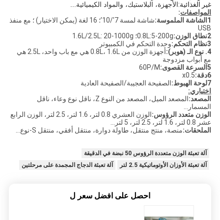
غير الغذائية:
الأجهزة، البلاستيك، والمواد الكيميائية...
المواصفات
:
1الشاشة الملموسة:
شاشة لمسة 7'/10'؛ 16 لغة (يمكن الاختيار) ؛ مع منفذ
USB
2نطاق الوزن:
0.8L:5-200g؛ 1.6L/2.5L: 20-1000g
3نظام التحكم:
وحدة التحكم في الكمبيوتر
4. نوع الـ (هوبر):
أجهزة الوزن من 0.8L، 1.6L هي مع باب واحد، 2.5L هي
مع أبواب مزدوجة
5السرعة القصوى:
60P/M
6دقة:
x0.5
7لوحة الهبوط:
الصفيحة العجيبة/الصفيحة العادية
اختياري:
المصعد:
المصعد الميل، المصعد من النوع Z، ناقل نوع وعاء، ناقل
المسمار...
الوزن متعدد الرؤوس:
الوزن العشري 0.8 لتر، 1.6 لتر، 2.5 لتر، الوزن الرابع
عشر 0.8 لتر، 1.6 لتر، 2.5 لتر، 5 لتر...
الملحقات:
منصة، منتج منتقل، طاولة دوارة، منتقل أفقي، منتقل S-نوع...
آلة تعبئة الوزن متعددة الرؤوس 50 نبضة في الدقيقة
آلة تعبئة الأوزان الأوتوماتيكية 2.5 لتر
آلة تعبئة الدجاج المجمدة على مرحلتين
احصل على افضل سعر ل