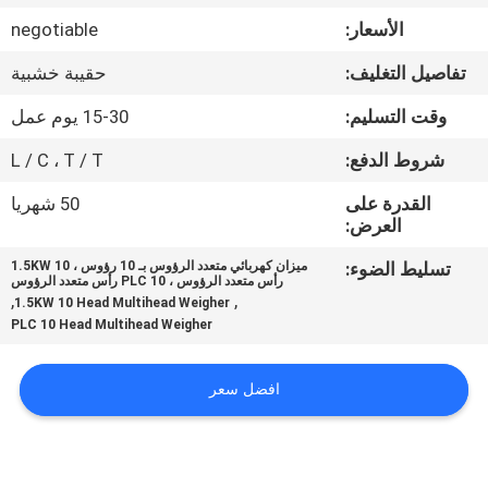
ضبط
الأسعار:
negotiable
الجودة
تفاصيل التغليف:
حقيبة خشبية
اتصل
وقت التسليم:
15-30 يوم عمل
بنا
شروط الدفع:
L / C ، T / T
القدرة على
50 شهريا
أخبار
العرض:
تسليط الضوء:
ميزان كهربائي متعدد الرؤوس بـ 10 رؤوس ، 1.5KW 10
رأس متعدد الرؤوس ، PLC 10 رأس متعدد الرؤوس
حالات
,
,
1.5KW 10 Head Multihead Weigher
PLC 10 Head Multihead Weigher
اطلب
افضل سعر
اقتباس
SITEMAP