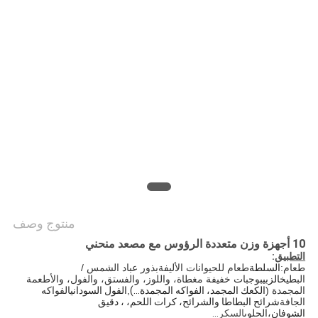
سياسة
الخصوصية
منتوج وصف
10 أجهزة وزن متعددة الرؤوس مع مصعد منحني
التطبيق
:
طعام:
السلطة
طعام للحيوانات الأليفة
بذور عباد الشمس / 
البطيخ
الزبيب
وجبات خفيفة مغطاة، واللوز، والفستق، والفول، والأطعمة 
المجمدة (
الكعك المجمد، الفواكه المجمدة...)
,
الفول السوداني
الفواكه 
الجافة
شرائح البطاطا والشرائح، كرات اللحم، ، دقيق
الشوفان،
الحلوى
السكر...