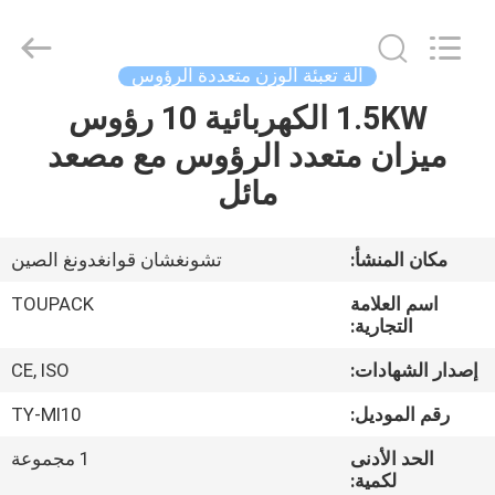
TOUPACK
INTELLIGENT
EQUIPMENT
CO.,
LTD.
آلة تعبئة الوزن متعددة الرؤوس
All
Rights
1.5KW الكهربائية 10 رؤوس
بيت
Reserved.
ميزان متعدد الرؤوس مع مصعد
المنتجات
مائل
معلومات
مكان المنشأ:
تشونغشان قوانغدونغ الصين
عنا
اسم العلامة
TOUPACK
التجارية:
جولة
إصدار الشهادات:
CE, ISO
في
رقم الموديل:
TY-MI10
المصنع
الحد الأدنى
1 مجموعة
لكمية: