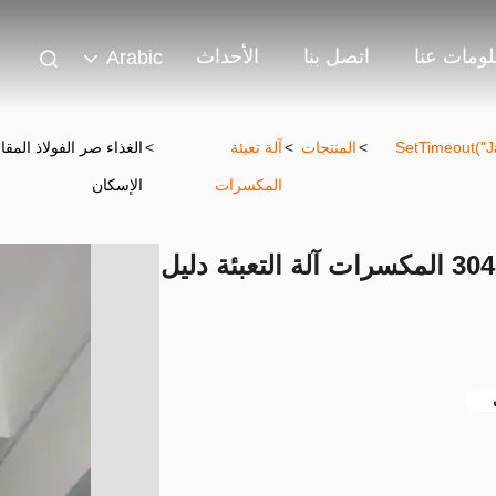
ومات عنا
اتصل بنا
الأحداث
Arabic
302 SetTimeout
>
المنتجات
>
آلة تعبئة
>
المكسرات
الإسكان
الغذاء صر الفولاذ المقاوم للصدأ 304 المكسرات آلة التعبئة دليل