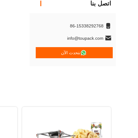
اتصل بنا
86-15338292768
info@toupack.com
نتحدث الآن