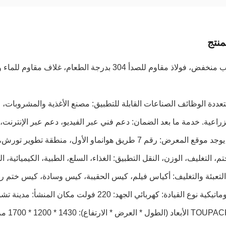
نتج
لاذ مقاوم للصدأ 304 بدرجة الطعام، غلاف مقاوم للماء والصدأ
متعددة الوظائف الصناعات القابلة للتطبيق: مصنع الأغذية والمشروبات،
زراعية. خدمة ما بعد الضمان: دعم فني عبر الفيديو، دعم عبر الإنتر
المحلية: لا يوجد موقع المعرض: رقم 7 طريق هوانماو الأول،
لختم، التغليف، الوزن، النقل التطبيق: الغذاء، السلع، الطبية، الكيميائ
التعبئة والتغليف: أكياس فيلم، كيس الحقيبة، كيس وسادة، كيس ختم ربا
الأتمتة: أوتوماتيكية نوع القيادة: كهربائي الجهد:
التجاري