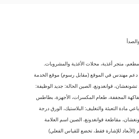
 مطعم، متجر أغذية، محلات الأغذية والمشروبات.
نت، دعم مهندس في الموقع (مقابل رسوم) موقع الخدمة
 منطقة تطوير تورش، تشونغشان، قوانغدونغ، الصين الحالة: جديد الوظيفة:
ية، الفاكهة المجففة، طعام المكسرات، الأجهزة، بطاطس
عي مادة التعبئة والتغليف: البلاستيك، الورق درجة
 220 فولت مكان المنشأ: مدينة تشونغشان، مقاطعة قوانغدونغ، الصين اسم العلامة
ة: TOUPACK الأبعاد (الطول * العرض * الارتفاع): 1430 * 1200 * 1700 مم (الأبعاد للإشارة فقط، تخضع للقياس الفعلي)