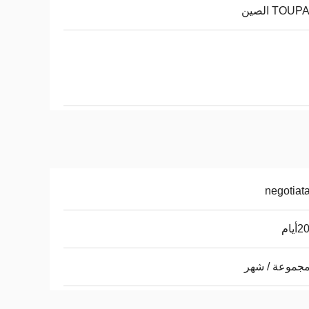
TOU الصين
negotiat
يام