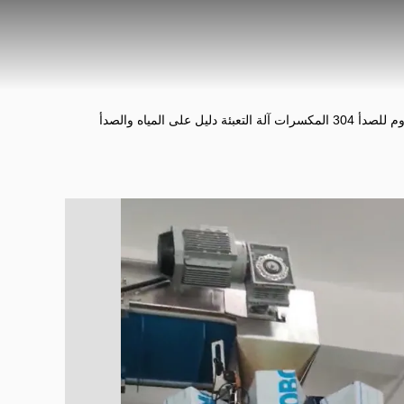
الغذاء صر الفولاذ المقاوم للصدأ 304 المكسرات آلة التعبئة دليل على المياه والصدأ