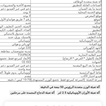
آلة تعبئة متعددة الوظائف
الصناعات القابلة للتطبيق:
مصنع الأغذية والمشروبات، ا
خدمة ما بعد الضمان:
دعم فني عبر الفيديو، دعم 
موقع الخدمة المحلية:
لا يوجد
موقع المعرض:
لا يوجد
الموقع:
رقم 7 طريق هوانماو الأول، منطقة تطوير تورش، تشونغشان، قوانغدونغ، الصين
الحالة:
جديد
الوظيفة:
التعبئة، الختم، التغليف، ال
التطبيق:
الغذاء، السلع، الطب، الكيم
نوع التغليف:
علب، صندوق بلاستيكي
مادة التغليف:
بلاستيك، ورق، حديد
الدرجة الأوتوماتيكية:
أوتوماتيكي
نوع القيادة:
كهربائي و هوائي
الجهد الكهربائي:
220 فولت
مكان المنشأ:
مدينة تشونغشان، مقاطعة ق
اسم العلامة التجارية:
TOUPACK
الأبعاد (الطول * العرض * الارتفاع):
(الأبعاد كمرجع فقط، تخضع 
الشهادة:
CE ISO
خدمة ما بعد البيع المقدمة:
دعم فني عبر الفيديو، دعم ع
الضمان:
سنة واحدة
نقاط البيع الرئيسية:
أوتوماتيكي، يدوم طويلاً، آل
فيديو اختبار الآلات:
مقدم
سرعة التعبئة: (السرعة كمرجع فقط. تخضع للوزن المستهدف)
10-70 كيس / دقيقة
آلة تعبئة الوزن متعددة الرؤوس 50 نبضة في الدقيقة
آلة تعبئة الأوزان الأوتوماتيكية 2.5 لتر
آلة تعبئة الدجاج المجمدة على مرحلتين