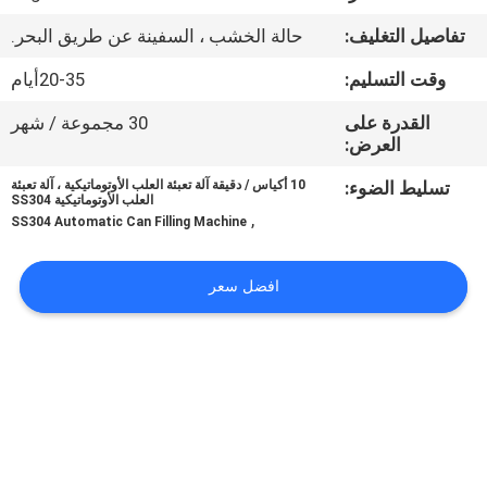
ضبط
تفاصيل التغليف:
حالة الخشب ، السفينة عن طريق البحر.
الجودة
وقت التسليم:
20-35أيام
اتصل
القدرة على
30 مجموعة / شهر
العرض:
بنا
تسليط الضوء:
10 أكياس / دقيقة آلة تعبئة العلب الأوتوماتيكية ، آلة تعبئة
العلب الأوتوماتيكية SS304
,
أخبار
SS304 Automatic Can Filling Machine
افضل سعر
حالات
اطلب
اقتباس
SITEMAP