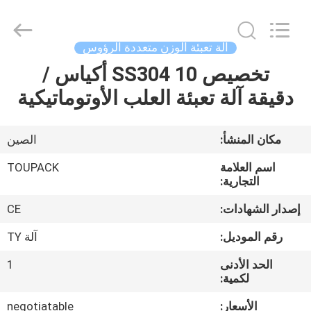
TOUPACK
INTELLIGENT
EQUIPMENT
CO.,
LTD.
آلة تعبئة الوزن متعددة الرؤوس
All
Rights
تخصيص SS304 10 أكياس /
بيت
Reserved.
دقيقة آلة تعبئة العلب الأوتوماتيكية
المنتجات
مكان المنشأ:
الصين
معلومات
اسم العلامة
TOUPACK
عنا
التجارية:
إصدار الشهادات:
CE
جولة
رقم الموديل:
آلة TY
في
الحد الأدنى
1
المصنع
لكمية:
الأسعار:
negotiatable