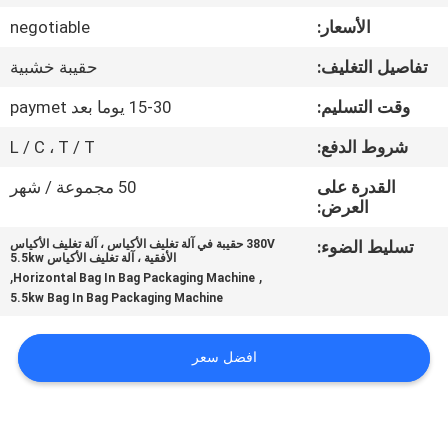
ضبط
الأسعار:
negotiable
الجودة
تفاصيل التغليف:
حقيبة خشبية
اتصل
وقت التسليم:
15-30 يوما بعد paymet
بنا
شروط الدفع:
L / C ، T / T
القدرة على
50 مجموعة / شهر
أخبار
العرض:
تسليط الضوء:
380V حقيبة في آلة تغليف الأكياس ، آلة تغليف الأكياس
الأفقية ، آلة تغليف الأكياس 5.5kw
حالات
,
,
Horizontal Bag In Bag Packaging Machine
5.5kw Bag In Bag Packaging Machine
اطلب
افضل سعر
اقتباس
SITEMAP