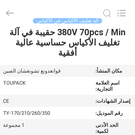
TOUPACK
INTELLIGENT
EQUIPMENT
CO.,
LTD.
آلة تغليف الأكياس في الأكياس
All
Rights
380V 70pcs / Min حقيبة في آلة
بيت
Reserved.
تغليف الأكياس حساسية عالية
المنتجات
أفقية
معلومات
مكان المنشأ:
قوانغدونغ تشونغشان الصين
عنا
اسم العلامة
TOUPACK
التجارية:
جولة
إصدار الشهادات:
CE
في
رقم الموديل:
TY-170/210/260/350
المصنع
الحد الأدنى
1 مجموعة
لكمية: