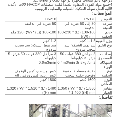
3واجهة دعم البيانات مجهزة بواجهة USB و Ethernet.
4جميع مواد الفولاذ المقاوم للصدأ لتلبية متطلبات HACCP لآلات الأغذية
5آلية النقل سهلة التفكيك للصيانة والتنظيف الروتينية.
المواصفات:
النموذج
TY-170
TY-210
سرعة
30 إلى 50 ضربة في
50 ضربة في الدقيقة
التعبئة
الدقيقة
حجم
100-160 ((L) * 100-230
100-180 ((L) * 120 ((W) ملم
الحقيبة
((W) mm
وزن العبوة
1-1.5 كجم
1-2 كجم
نوع الختم
سد نمط الشبكة؛ سد
سد نمط الشبكة؛ سد سحب
سحب مزدوج
مزدوج
إمدادات
3 مراحل 380 فولت 50
3 مراحل 380 فولت 50 هرتز، 5
المسحوق
هرتز، 3 كيلوواط
كيلوواط
استهلاك
5-8kgf/cm2؛ 0.4m3/min
0.6m3/min
الهواء
نوع
حقيبة مسطحة، حقيبة
كيس مسطح، كيس الوقوف،
الحقيبة
وقوف، حقيبة سحب
كيس زيب، كيس ورقي، الخ
الوزن
1600 كجم
1800 كجم
الصافي
مقاس
1،550 ((L) * 1,350 ((W)
1480 ((L) * 1,320 ((W) * 1,510
الجهاز
* 1,400 ((H) mm
((H) mm
تفاصيل: