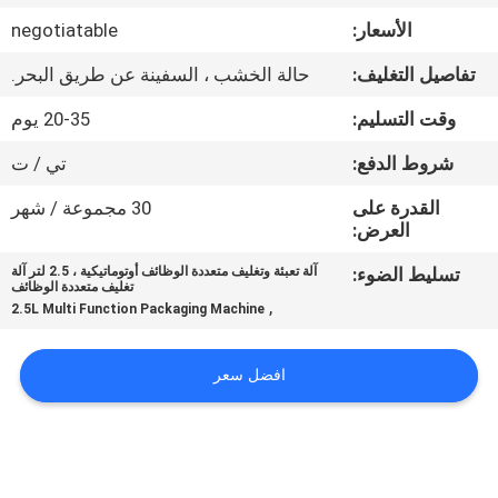
ضبط
الأسعار:
negotiatable
الجودة
تفاصيل التغليف:
حالة الخشب ، السفينة عن طريق البحر.
اتصل
وقت التسليم:
20-35 يوم
بنا
شروط الدفع:
تي / ت
القدرة على
30 مجموعة / شهر
أخبار
العرض:
تسليط الضوء:
آلة تعبئة وتغليف متعددة الوظائف أوتوماتيكية ، 2.5 لتر آلة
تغليف متعددة الوظائف
حالات
,
2.5L Multi Function Packaging Machine
اطلب
افضل سعر
اقتباس
SITEMAP