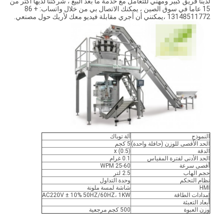
لدينا فريق كبير ومهني للتعامل مع خدمة ما بعد البيع ، شركتنا لديها أكثر من
15 عاما في سوق الصين ، يمكنك الاتصال بي من خلال واتساب: + 86
13148511772 ،يمكنني أن أجري مقابلة فيديو معك لأريك حول مصنعي.
النموذج
آلة توباك
الحد الأقصى للوزن (حافلة واحدة)
5 كجم
الدقة
x (0.5)
الحد الأدنى لفترة المقياس
0.1 غرام
أقصى سرعة
25-60 WPM
حجم الهاب
2.5 لتر
نظام التحكم
وحدة التداول
HMI
شاشة لمسة ملونة
إمدادات الطاقة
AC220V ± 10% 50HZ/60HZ، 1KW
أبعاد التعبئة
وزن العبوة
500 كجم مرجعية