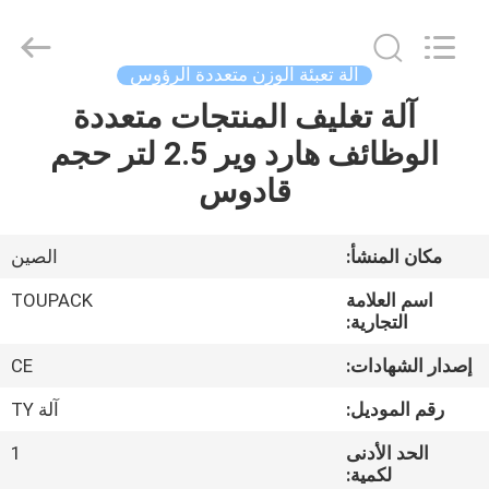
TOUPACK
INTELLIGENT
EQUIPMENT
CO.,
LTD.
آلة تعبئة الوزن متعددة الرؤوس
All
Rights
آلة تغليف المنتجات متعددة
بيت
Reserved.
الوظائف هارد وير 2.5 لتر حجم
المنتجات
قادوس
معلومات
مكان المنشأ:
الصين
عنا
اسم العلامة
TOUPACK
التجارية:
جولة
إصدار الشهادات:
CE
في
رقم الموديل:
آلة TY
المصنع
الحد الأدنى
1
لكمية: