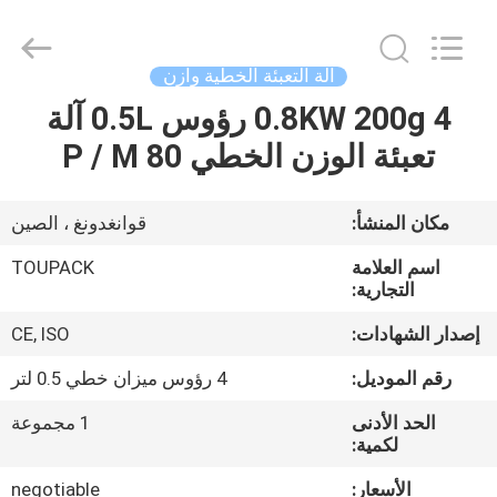
TOUPACK
INTELLIGENT
EQUIPMENT
CO.,
LTD.
آلة التعبئة الخطية وازن
All
Rights
0.8KW 200g 4 رؤوس 0.5L آلة
بيت
Reserved.
تعبئة الوزن الخطي 80 P / M
المنتجات
مكان المنشأ:
قوانغدونغ ، الصين
معلومات
اسم العلامة
TOUPACK
عنا
التجارية:
إصدار الشهادات:
CE, ISO
جولة
رقم الموديل:
4 رؤوس ميزان خطي 0.5 لتر
في
الحد الأدنى
1 مجموعة
المصنع
لكمية:
الأسعار:
negotiable