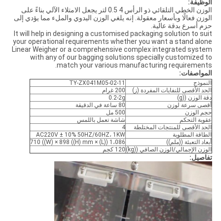
الوظيفة:
الوزن الخطي التلقائي ذو الرأس 4 0.5 لتر يجعل الامتلاء الآلي بناءً على
الوزن فعالًا وبأسعار معقولة. إنه يلغي الوزن اليدوي والملء مما يؤدي إلى
حزم أسرع بدقة عالية.
It will help in designing a customised packaging solution to suit
your operational requirements whether you want a stand alone
Linear Weigher or a comprehensive complex integrated system
with any of our bagging solutions specially customized to
match your various manufacturing requirements.
المواصفات:
النموذج
TY-ZX041M05-02-11
الحد الأقصى للنفايات المفردة (ز)
200 غرام
دقة الوزن ((g)
0.2-2g
أقصى سرعة لوزن
80 ساعة في الدقيقة
حجم الوزن
500 مل
عقوبة التحكم
شاشة تعمل باللمس
الحد الأقصى للمنتجات المختلطة
4
الطاقة المطلوبة
AC220V ± 10% 50HZ/60HZ، 1KW
أبعاد التعبئة ((ملم))
1،086 ((L) × 710 ((W) × 898 ((H) mm
الوزن الإجمالي/الوزن الصافي ((kg)
120 كجم
تفاصيل: