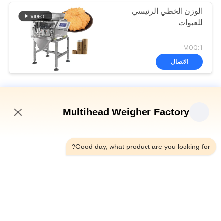
الوزن الخطي الرئيسي
للعبوات
MOQ:1
الاتصال
آلة التعبئة الخطية وازن
Multihead Weigher Factory
8 Hoppers 0.5L 1.2L Linear Weigher للحصول على مواد شبكية
صغيرة مثل الملح والسكر
7:34 PM
الوزن الأوتوماتيكي الأربعة رؤوس خطية SUS304 35BMP لوزن 1000g
Good day, what product are you looking for?
المنتج
IP65 آلة تعبئة وزنها ذات رأس واحد لشاي بذور البطيخ شاي الأقحوان
فئات شعبية
جميع