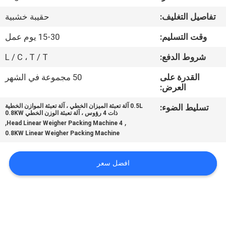
ضبط
تفاصيل التغليف:
حقيبة خشبية
الجودة
وقت التسليم:
15-30 يوم عمل
اتصل
شروط الدفع:
L / C ، T / T
بنا
القدرة على
50 مجموعة في الشهر
العرض:
أخبار
تسليط الضوء:
0.5L آلة تعبئة الميزان الخطي ، آلة تعبئة الموازن الخطية
ذات 4 رؤوس ، آلة تعبئة الوزن الخطي 0.8KW
,
,
4 Head Linear Weigher Packing Machine
0.8KW Linear Weigher Packing Machine
حالات
افضل سعر
اطلب
اقتباس
SITEMAP