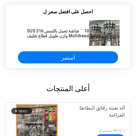
احصل على افضل سعر ل
10 `` شاشة تعمل باللمس SUS 316
Multihead وازن طويل قطاع تغليف
أغذية
استمر
أعلى المنتجات
آلة تعبئة رقائق البطاطا
الفراغية
MOQ:1 مجموعة