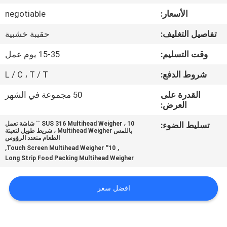
ضبط
الأسعار:
negotiable
الجودة
تفاصيل التغليف:
حقيبة خشبية
اتصل
وقت التسليم:
15-35 يوم عمل
بنا
شروط الدفع:
L / C ، T / T
القدرة على
50 مجموعة في الشهر
أخبار
العرض:
تسليط الضوء:
SUS 316 Multihead Weigher ، 10 `` شاشة تعمل
باللمس Multihead Weigher ، شريط طويل لتعبئة
حالات
الطعام متعدد الرؤوس
,
,
10'' Touch Screen Multihead Weigher
Long Strip Food Packing Multihead Weigher
اطلب
اقتباس
افضل سعر
SITEMAP