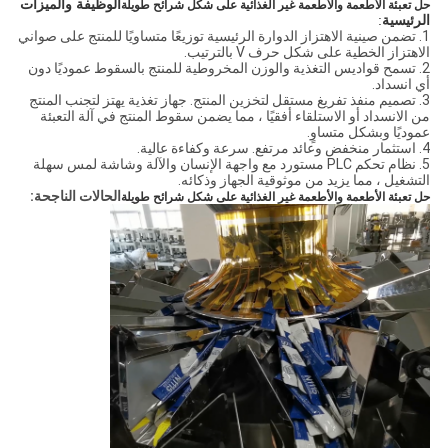
الوظيفة والميزات
حل تعبئة الأطعمة والأطعمة غير الغذائية على شكل شرائح طويلة
الرئيسية
:
1. تضمن صينية الاهتزاز الدوارة الرئيسية توزيعًا متساويًا للمنتج على صواني
الاهتزاز الخطية على شكل حرف V بالترتيب.
2. تسمح قواديس التغذية والوزن المخروطية للمنتج بالسقوط عموديًا دون
أي انسداد.
3. تصميم منفذ تفريغ مستقل لتخزين المنتج. جهاز تغذية يهتز لتجنب المنتج
من الانسداد أو الاستلقاء أفقيًا ، مما يضمن سقوط المنتج في آلة التعبئة
عموديًا وبشكل متساوٍ.
4. استثمار منخفض وعائد مرتفع. سرعة وكفاءة عالية.
5. نظام تحكم PLC مستورد مع واجهة الإنسان والآلة وشاشة لمس سهلة
التشغيل ، مما يزيد من موثوقية الجهاز وذكائه.
الحالات الناجحة:
حل تعبئة الأطعمة والأطعمة غير الغذائية على شكل شرائح طويلة