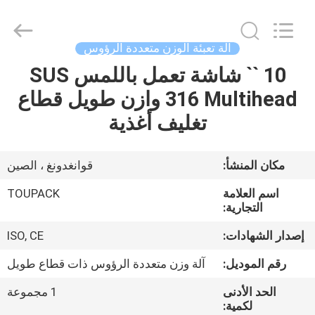
TOUPACK
INTELLIGENT
EQUIPMENT
CO.,
LTD.
آلة تعبئة الوزن متعددة الرؤوس
All
Rights
10 `` شاشة تعمل باللمس SUS
بيت
Reserved.
316 Multihead وازن طويل قطاع
المنتجات
تغليف أغذية
معلومات
مكان المنشأ:
قوانغدونغ ، الصين
عنا
اسم العلامة
TOUPACK
التجارية:
جولة
إصدار الشهادات:
ISO, CE
في
رقم الموديل:
آلة وزن متعددة الرؤوس ذات قطاع طويل
المصنع
الحد الأدنى
1 مجموعة
لكمية: