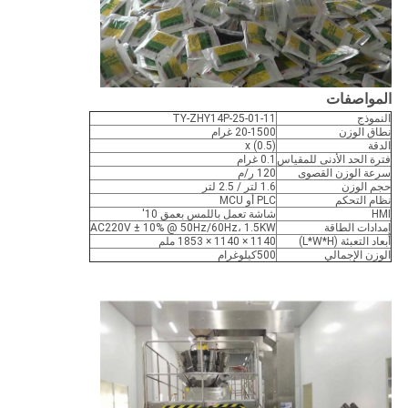
المواصفات
النموذج
TY-ZHY14P-25-01-11
نطاق الوزن
20-1500 غرام
الدقة
x (0.5)
فترة الحد الأدنى للمقياس
0.1 غرام
سرعة الوزن القصوى
120 ر/م
حجم الوزن
1.6 لتر / 2.5 لتر
نظام التحكم
PLC أو MCU
HMI
شاشة تعمل باللمس بعمق 10'
إمدادات الطاقة
AC220V ± 10% @ 50Hz/60Hz، 1.5KW
أبعاد التعبئة (L*W*H)
1140 × 1140 × 1853 ملم
الوزن الإجمالي
500كيلوغرام