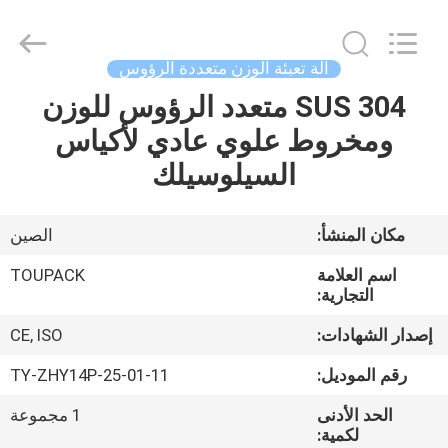
TOUPACK
INTELLIGENT
EQUIPMENT
CO.,
LTD.
آلة تعبئة الوزن متعددة الرؤوس
All
Rights
SUS 304 متعدد الرؤوس للوزن
بيت
Reserved.
ومخروط علوي عادي لأكياس
المنتجات
السيلوسيلك
معلومات
مكان المنشأ:
الصين
عنا
اسم العلامة
TOUPACK
التجارية:
جولة
إصدار الشهادات:
CE, ISO
في
رقم الموديل:
TY-ZHY14P-25-01-11
المصنع
الحد الأدنى
1 مجموعة
لكمية: