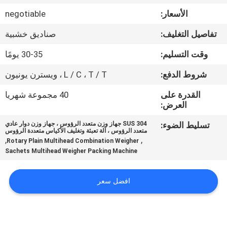
ضبط
الأسعار:
negotiable
الجودة
تفاصيل التغليف:
صناديق خشبية
اتصل
وقت التسليم:
30-35 يومًا
بنا
شروط الدفع:
L / C ، T / T ، ويسترن يونيون
القدرة على
40 مجموعة شهريا
أخبار
العرض:
تسليط الضوء:
SUS 304 جهاز وزن متعدد الرؤوس ، جهاز وزن دوار عادي
متعدد الرؤوس ، آلة تعبئة وتغليف الأكياس متعددة الرؤوس
حالات
,
,
Rotary Plain Multihead Combination Weigher
Sachets Multihead Weigher Packing Machine
اطلب
افضل سعر
اقتباس
SITEMAP