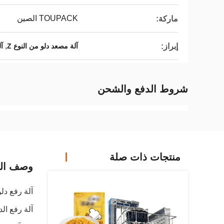
TOUPACK الصين
ماركة:
,
إبراز:
آلة مصعد دلو من النوع Z
آل
شروط الدفع والشحن
منتجات ذات صلة
وصف الم
آلة رفع دلو
آلة رفع الد