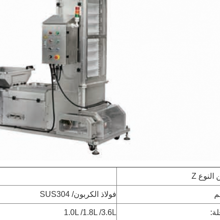
النوع Z
م
فولاذ الكربون/ SUS304
ة:
1.0L /1.8L /3.6L