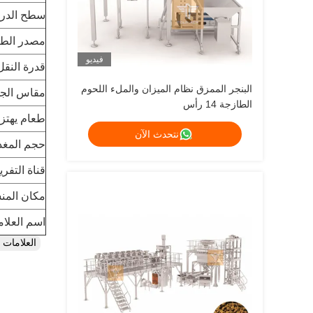
سطح الدرج
مصدر الطا
فيديو
قدرة النقل
البنجر الممزق نظام الميزان والملء اللحوم
مقاس الجه
الطازجة 14 رأس
طعام يهتز:
نتحدث الآن
حجم المغذي
قناة التفري
مكان المنش
اسم العلام
العلامات