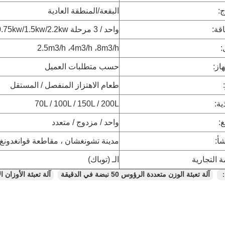
:
البقعة/المنطقة العادية
قة:
واحد / 3 مرحلة 220v / 380v 50Hz / 60Hz ،0.4kw/0.75kw/1.5kw/2.2kw
:
2.5m3/h ،4m3/h ،8m3/h
از:
حسب متطلبات العميل
طعام الاهتزاز المنفصل / المستقل
ة:
70L / 100L / 150L / 200L
غ:
واحد / مزدوج / متعدد
أ:
مدينة تشونغشان ، مقاطعة قوانغدونغ 
ة التجارية
الـ (توباك)
：
آلة تعبئة الوزن متعددة الرؤوس 50 نبضة في الدقيقة
آلة تعبئة الأوزان الأوتو