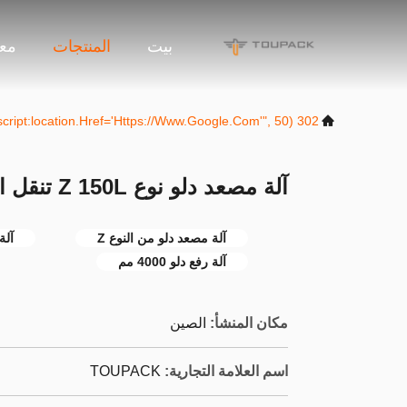
بيت
المنتجات
معل
302 SetTimeout("javascript:location.href='https://www.google.com'", 50);
آلة مصعد دلو نوع Z 150L تنقل ارتفاع 4000 مم
آلة مصعد دلو من النوع Z
آلة 
آلة رفع دلو 4000 مم
مكان المنشأ:
الصين
اسم العلامة التجارية:
TOUPACK