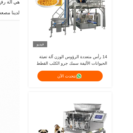
هي آلة رفع 
لدينا مصعد دلو من النوع Z يمكن تعديل الس
فيديو
14 رأس متعددة الرؤوس الوزن آلة تعبئة
الحيوانات الأليفة سمك جرو الكلب القطط
مصنع وزن الغذاء 120g 240g 400g 1kg
نتحدث الآن
آلة تعبئة زيبلوك