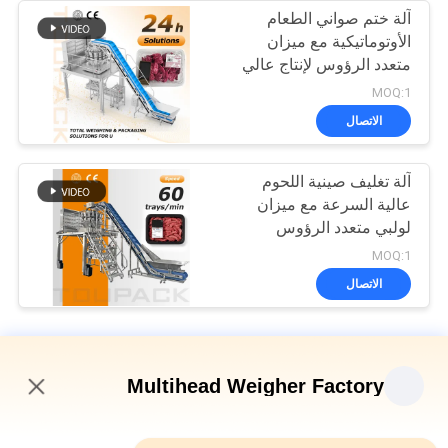
آلة ختم صواني الطعام
الأوتوماتيكية مع ميزان
متعدد الرؤوس لإنتاج عالي
السرعة ومستقر، وزن
MOQ:1
دقيق، ونطاق تطبيق واسع
الاتصال
آلة تغليف صينية اللحوم
عالية السرعة مع ميزان
لولبي متعدد الرؤوس
للحوم الطازجة والمعالجة
MOQ:1
الاتصال
آلة تغليف المواد الغذائية المجمدة
Multihead Weigher Factory
آلة التعبئة الدوارة ذاتية القسمة من نوع "M" كيس كيس "M" صراصير
المأكولات البحرية
9:22 PM
صانع آلة تعبئة اللحوم مع المزن متعدد الرؤوس