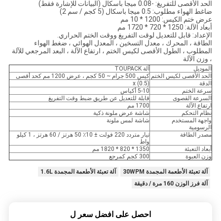
الحد الأقصى للتفريغ: -0.08 ميجا باسكال (البيانات للإشارة فقط)
ضاغط الهواء مطلوب: 0.5 ميجا باسكال (5 كجم / سم 2)
عرض ختم الكيس: 1200 * 10 مم
أبعاد الآلة: 1250 * 720 * 1720 مم
الإعداد: قابل للتعديل لوقت التفريغ ووقت الختم الحراري.
الطاقة ، المحرك ، معدل التسخين ، المعدل الهوائي ، ضغط الهواء
المطلوب ، الطول الأقصى لكيس الختم ، ارتفاع الآلة ، البعد المرجعي للآلة
، وزن الآلة
الموديل
آلة TOUPACK
الحد الأقصى لكيس الختم
كيس 500 جرام ~ 50 كجم ، عرض 1200 مم كحد أقصى
الدقة
x (0.5)
سرعة الختم
5-10 أكياس
السرعة القصوى
قابلة للتعديل عن طريق ضبط وقت التفريغ
ارتفاع الآلة
1700 مم
نظام التحكم
شاشة عرض ملونة ذكية
واجهة المستخدم
شاشة لمس ملونة
الرسومية
مصدر الطاقة
تيار متردد 220 فولت ± 10٪ 50 هرتز / 60 هرتز ، 1 كيلو
واط
أبعاد التعبئة
1350 * 820 * 1820 مم
وزن العبوة
300 كجم كمرجع
آلة تعبئة الأطعمة المجمدة 30WPM
آلة تعبئة الأطعمة المجمدة 1.6L
آلة فرز الوزن 160 مرة / دقيقة
احصل على افضل سعر ل