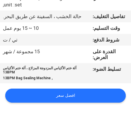
ضبط
,unit :set
الجودة
تفاصيل التغليف:
حالة الخشب ، السفينة عن طريق البحر.
وقت التسليم:
10 ~ 15 يوم عمل
اتصل
شروط الدفع:
تي / ت
بنا
القدرة على
15 مجموعة / شهر
العرض:
أخبار
تسليط الضوء:
آلة ختم الأكياس المزدوجة المزلاج ، آلة ختم الأكياس
13BPM
,
حالات
13BPM Bag Sealing Machine
افضل سعر
اطلب
اقتباس
SITEMAP