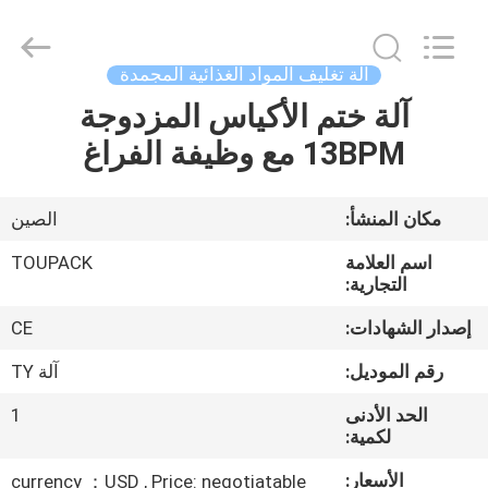
TOUPACK
INTELLIGENT
EQUIPMENT
CO.,
LTD.
آلة تغليف المواد الغذائية المجمدة
All
Rights
آلة ختم الأكياس المزدوجة
بيت
Reserved.
13BPM مع وظيفة الفراغ
المنتجات
مكان المنشأ:
الصين
معلومات
اسم العلامة
TOUPACK
عنا
التجارية:
إصدار الشهادات:
CE
جولة
رقم الموديل:
آلة TY
في
الحد الأدنى
1
المصنع
لكمية:
الأسعار:
currency ：USD , Price: negotiatable