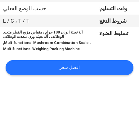
ضبط
وقت التسليم:
حسب الوضع الفعلي
الجودة
شروط الدفع:
L / C ، T / T
اتصل
تسليط الضوء:
آلة تعبئة الوزن 100 جرام ، مقياس مزيج الفطر متعدد
الوظائف ، آلة تعبئة وزن متعددة الوظائف
,
,
بنا
Multifunctional Mushroom Combination Scale
Multifunctional Weighing Packing Machine
أخبار
افضل سعر
حالات
اطلب
اقتباس
SITEMAP