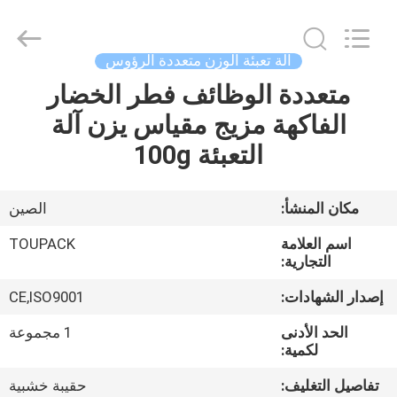
TOUPACK
INTELLIGENT
EQUIPMENT
CO.,
LTD.
آلة تعبئة الوزن متعددة الرؤوس
All
Rights
متعددة الوظائف فطر الخضار
بيت
Reserved.
الفاكهة مزيج مقياس يزن آلة
المنتجات
التعبئة 100g
معلومات
مكان المنشأ:
الصين
عنا
اسم العلامة
TOUPACK
التجارية:
جولة
إصدار الشهادات:
CE,ISO9001
في
الحد الأدنى
1 مجموعة
المصنع
لكمية:
تفاصيل التغليف:
حقيبة خشبية