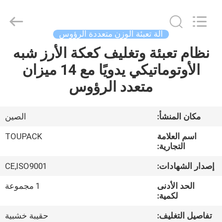
TOUPACK
INTELLIGENT
EQUIPMENT
CO.,
LTD.
آلة تعبئة الوزن متعددة الرؤوس
All
Rights
نظام تعبئة وتغليف كعكة الأرز شبه
بيت
Reserved.
الأوتوماتيكي يدويًا مع 14 ميزان
المنتجات
متعدد الرؤوس
معلومات
مكان المنشأ:
الصين
عنا
اسم العلامة
TOUPACK
التجارية:
جولة
إصدار الشهادات:
CE,ISO9001
في
الحد الأدنى
1 مجموعة
المصنع
لكمية:
تفاصيل التغليف:
حقيبة خشبية