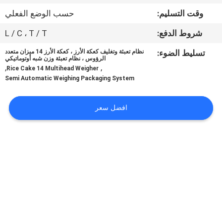
ضبط
وقت التسليم:
حسب الوضع الفعلي
الجودة
شروط الدفع:
L / C ، T / T
اتصل
تسليط الضوء:
نظام تعبئة وتغليف كعكة الأرز ، كعكة الأرز 14 ميزان متعدد
الرؤوس ، نظام تعبئة وزن شبه أوتوماتيكي
,
,
بنا
Rice Cake 14 Multihead Weigher
Semi Automatic Weighing Packaging System
أخبار
افضل سعر
حالات
اطلب
اقتباس
SITEMAP