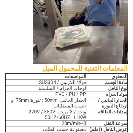
المعلمات التقنية للمحمول الميل
المحتوى
المواصفات
مادة الجسم
فولاذ الكربون / SUS304
نوع الناقل
لوحات الحزام / السلسلة
مواد الحزام
PVC / PU / PP
الجدار الجانبي /
الجدار الجانبي: 50mm ؛ تنورة: 75mm أو
ارتفاع التنورة
حسب المتطلبات
إمدادات الطاقة
واحد / 3 مرحلة 220V / 380V
50HZ/60HZ، 1.1KW
سرعة النقل
0~20m/min
عرض الناقل ((ملم)
مصنوعة حسب الطلب