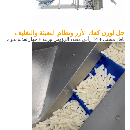
حل لوزن كعك الأرز ونظام التعبئة والتغليف
ناقل منحني + 14 رأس متعدد الرؤوس وزينة + جهاز تغذية يدوي