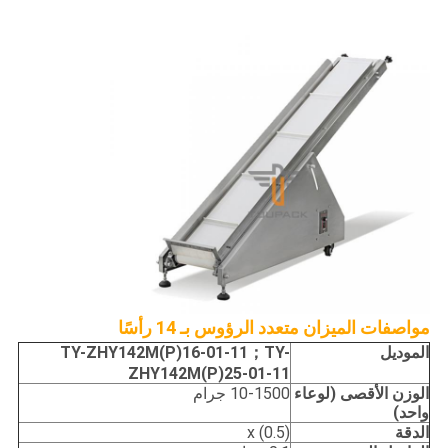
مواصفات الميزان متعدد الرؤوس بـ 14 رأسًا
الموديل
TY-ZHY142M(P)16-01-11；TY-
ZHY142M(P)25-01-11
الوزن الأقصى (لوعاء
10-1500 جرام
واحد)
الدقة
x (0.5)