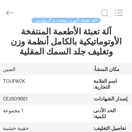
TOUPACK
INTELLIGENT
EQUIPMENT
CO.,
LTD.
آلة تعبئة الوزن متعددة الرؤوس
All
Rights
آلة تعبئة الأطعمة المنتفخة
بيت
Reserved.
الأوتوماتيكية بالكامل أنظمة وزن
المنتجات
وتغليف جلد السمك المقلية
معلومات
مكان المنشأ:
الصين
عنا
اسم العلامة
TOUPACK
التجارية:
جولة
إصدار الشهادات:
CE,ISO9001
في
الحد الأدنى
1 مجموعة
المصنع
لكمية:
تفاصيل التغليف:
حقيبة خشبية