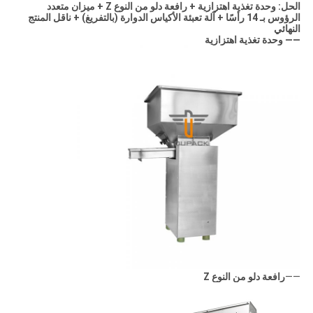
الحل: وحدة تغذية اهتزازية + رافعة دلو من النوع Z + ميزان متعدد
الرؤوس بـ 14 رأسًا + آلة تعبئة الأكياس الدوارة (بالتفريغ) + ناقل المنتج
النهائي
—— وحدة تغذية اهتزازية
——
رافعة دلو من النوع Z