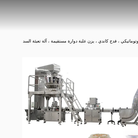
توماتيكي ، فدج كاندي ، يزن علبة دوارة مستقيمة ، آلة تعبئة السد