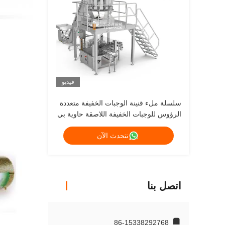
فيديو
سلسلة ملء قنينة الوجبات الخفيفة متعددة
الرؤوس للوجبات الخفيفة اللاصقة حاوية بي
تي & تغليف الأنبوب الورقي
نتحدث الآن
اتصل بنا
86-15338292768