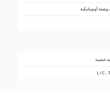
وتعبئة أوتوماتيكية
ة خشبية
L / C ، 