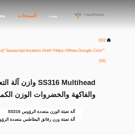
بيت
المنتجات
معل
302
t("javascript:location.href='https://www.google.com'",
50);
SS316 Multihead و
والفاكهة والخضروات الوزن الكم
آلة تعبئة الوزن متعددة الرؤوس SS316
آلة تعبئة وزن رقائق البطاطس متعددة الرؤ