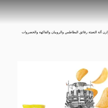
SS316 Multih وازن آلة التعبئة رقائق البطاطس والروبيان والفاكهة والخضروات