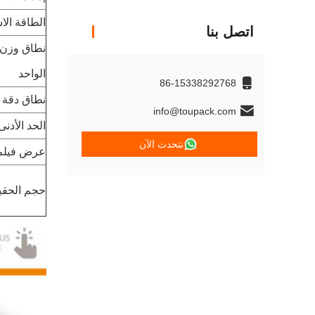
الطاقة الا
اتصل بنا
نطاق وزن 
الواحد
86-15338292768
نطاق دقة 
info@toupack.com
الحد الأدن
نتحدث الآن
عرض فيلم 
حجم الحقي