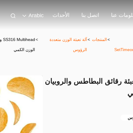
ومات عنا
اتصل بنا
الأحداث
Arabic
>
المنتجات
>
آلة تعبئة الوزن متعددة
>
ead
SetTimeou
الرؤوس
الوزن الكمي
ازن آلة التعبئة رقائق البطاطس والروبيان
ي
وس