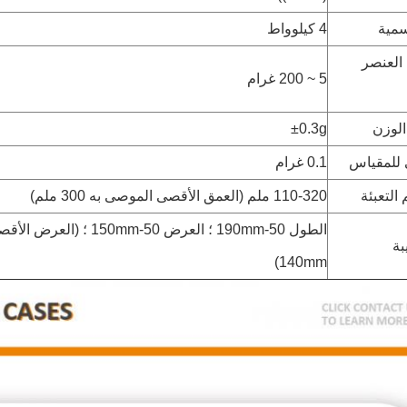
سمية
4 كيلوواط
العنصر
5 ~ 200 غرام
الوزن
±0.3g
ى للمقياس
0.1 غرام
التعبئة
110-320 ملم (العمق الأقصى الموصى به 300 ملم)
الطول 50-190mm ؛ العرض 50-150mm
بة
)
140mm