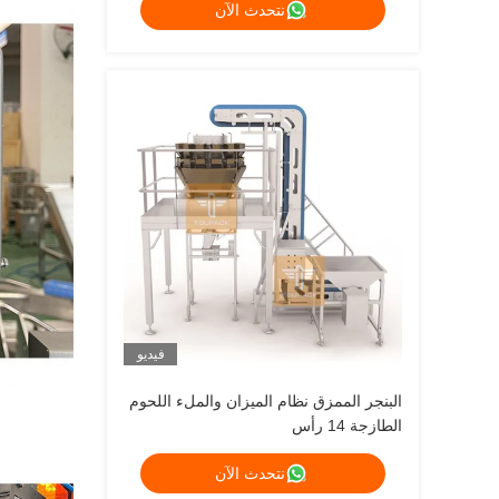
نتحدث الآن
غراماً 240 غراماً 400 غراماً آلة تعبئة 1
كيلوغرام
فيديو
البنجر الممزق نظام الميزان والملء اللحوم
الطازجة 14 رأس
نتحدث الآن