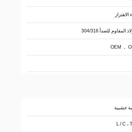
 الاهتزاز
ذ المقاوم للصدأ 304/316
OEM ， 
ة خشبية
L / C ، 