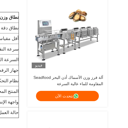
نطاق وزن 
نطاق دقة 
أقل مقيا
سرعة النق
السرعة ا
فيديو
جهاز الرف
آلة فرز وزن الأسماك أذن البحر Seadfood
نظام التح
المقاومة للماء عالية السرعة
المنتج الم
نتحدث الآن
واجهة الإنس
حالة العمل