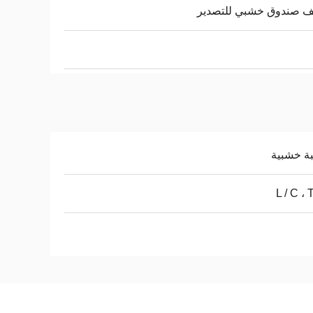
ف صندوق خشبي للتصدير
ة خشبية
L / C ، 