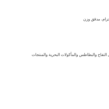
 حزام، مدقق وزن
تستخدم على نطاق واسع في المنتجات الثانوية للدواجن والفواكه والخضروات مثل التفاح والبطاطس والمأكولات البحرية والمنتجات 