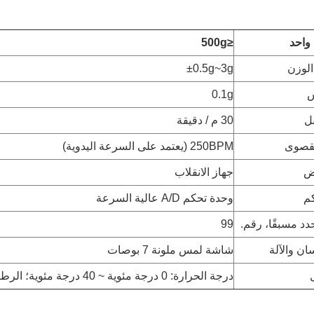
واحد
≤500g
الوزن
±0.5g~3g
س
0.1g
ل
30 م / دقيقة
لقصوى
250BPM (يعتمد على السرعة اليدوية)
ض
جهاز الانقلاب
كم
وحدة تحكم A/D عالية السرعة
حدد مسبقًا، رقم.
99
ان والآلة
شاشة لمس ملونة 7 بوصات
درجة الحرارة: 0 درجة مئوية ~ 40 درجة مئوية؛ الرطوبة: 30% ~ 95%