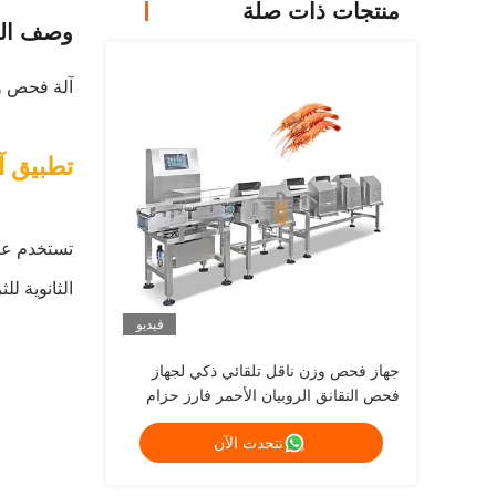
منتجات ذات صلة
وصف الم
آلة فحص وز
تطبيق آ
الثانوية للث
فيديو
جهاز فحص وزن ناقل تلقائي ذكي لجهاز
فحص النقانق الروبيان الأحمر فارز حزام
وزن مدقق الوزن
نتحدث الآن