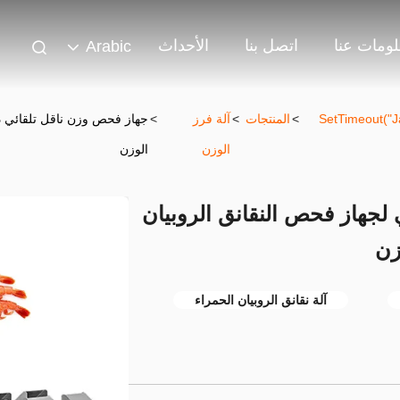
ومات عنا
اتصل بنا
الأحداث
Arabic
302 SetTimeout
>
المنتجات
>
آلة فرز
>
جهاز فحص وزن ناقل تلقائي ذ
الوزن
الوزن
لجهاز فحص النقانق الروبيان
زن
آلة نقانق الروبيان الحمراء