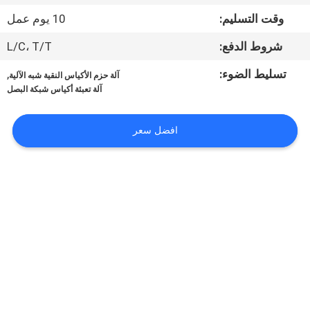
ضبط
وقت التسليم:
10 يوم عمل
الجودة
شروط الدفع:
L/C، T/T
اتصل
تسليط الضوء:
,
آلة حزم الأكياس النقية شبه الآلية
آلة تعبئة أكياس شبكة البصل
بنا
افضل سعر
أخبار
حالات
اطلب
اقتباس
خريطة