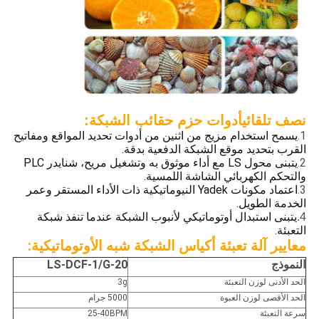
نصف تلقائي
أدوات حزم حقائب الشبكة:
1.
يسمح استخدام مزيج من اثنين من أدوات تحديد المواقع ومفاتيح
القرب بتحديد موقع الشبكة الدفعية بدقة.
2.
يتبنى محول LS مع أداء موثوق به وتشغيل مريح، شنايدر PLC
والتحكم الكهربائي الشاشة اللمسية.
3.
اعتماد مكونات Yadek النيوماتيكية ذات الأداء المستقر وعمر
الخدمة الطويل.
يتبنى استبدال أوتوماتيكي لأنبوب الشبكة عندما تنفذ شبكة
4.
التعبئة.
معايير آلة تعبئة أكياس الشبكة شبه الأوتوماتيكية:
النموذج
LS-DCF-1/G-20
الحد الأدنى لوزن التعبئة
3g
الحد الأقصى لوزن العبوة
5000 جرام
سرعة التعبئة
25-40BPM