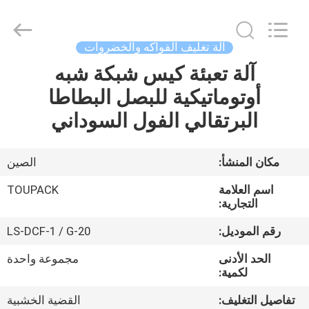
TOUPACK
INTELLIGENT
EQUIPMENT
CO.,
LTD.
آلة تغليف الفواكه والخضروات
All
Rights
آلة تعبئة كيس شبكة شبه
بيت
Reserved.
أوتوماتيكية للبصل البطاطا
المنتجات
البرتقالي الفول السوداني
معلومات
مكان المنشأ:
الصين
عنا
اسم العلامة
TOUPACK
التجارية:
جولة
رقم الموديل:
LS-DCF-1 / G-20
في
الحد الأدنى
مجموعة واحدة
المصنع
لكمية:
تفاصيل التغليف:
القضية الخشبية