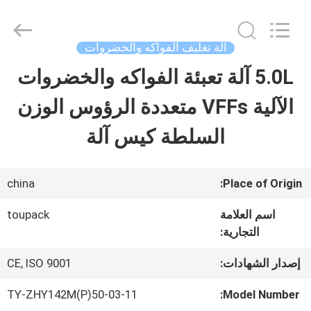
GUANGDONG
TOUPACK
INTELLIGENT
EQUIPMENT
آلة تغليف الفواكه والخضروات
CO.,
LTD.
5.0L آلة تعبئة الفواكه والخضروات
بيت
All
Rights
Reserved.
الآلية VFFs متعددة الرؤوس الوزن
المنتجات
السلطة كيس آلة
معلومات
china
Place of Origin:
عنا
اسم العلامة
toupack
التجارية:
جولة
إصدار الشهادات:
CE, ISO 9001
في
TY-ZHY142M(P)50-03-11
Model Number: