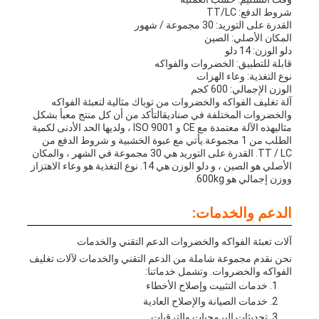
شروط الدفع: TT/LC
القدرة على التوريد: 30 مجموعة / شهور
المكان الأصلي: الصين
دلو الوزن: 14 دلو
قابلة للتطبيق: الخضروات والفواكه
نوع التغذية: وعاء الهزات
الوزن الإجمالي: 600 كجم
آلة تغليف الفواكه والخضروات من توباك مثالية لتعبئة الفواكه
والخضروات المختلفة في صناديقالتأكد من أن كل منتج معبأ بشكل
مثاليهذه الآلة معتمدة مع CE و ISO 9001 ، ولديها الحد الأدنى لكمية
الطلب من 1 مجموعة.يأتي مع عبوة الخشبية و شروط الدفع من
TT / LC. القدرة على التوريد هي 30 مجموعة في الشهر ، والمكان
الأصلي هو الصين ، و دلو الوزن هي 14. نوع التغذية هو وعاء الاهتزاز
ووزن إجمالي هو 600kg.
الدعم والخدمات:
آلات تعبئة الفواكه والخضروات الدعم التقني والخدمات
نحن نقدم مجموعة شاملة من الدعم التقني والخدمات لآلات تغليف
الفواكه والخضروات. وتشمل خدماتنا:
خدمات التثبيت وإصلاح الأخطاء
خدمات الصيانة والإصلاح العادية
تحديثات البرمجيات والترقيات