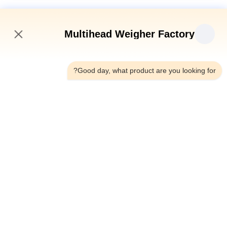
آلة تغليف الفواكه والخضروات
Multihead Weigher Factory
آلة تعبئة حقائب النت التلقائية للعملة الذهبية
2:37 PM
آلة تغليف الأكياس الصافية للشوكولاتة بالعملة الذهبية 50BPM آلة قص
Good day, what product are you looking for?
السرعة
5 كيلوغرام من آلة تعبئة الفواكه والخضروات Castanea Mollissima
الشبكة الآلية حقيبة شبكة الوزن
فئات شعبية
جميع
آلة تعبئة الوزن متعددة 
ميزان متعدد الرؤوس
الرؤوس
آلة تغليف المواد 
آلة التعبئة الخطية وازن
الغذائية الخفيفة