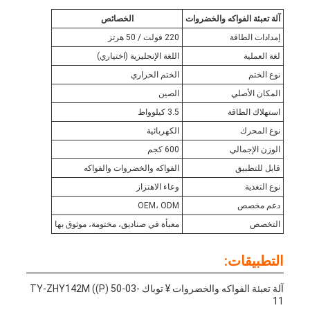
آلة تعبئة الفواكه والخضروات
الخصائص
إمدادات الطاقة
220 فولت / 50 هرتز
لغة العملية
اللغة الإنجليزية (اختياري)
نوع الختم
الختم الحراري
المكان الأصلي
الصين
استهلاك الطاقة
3.5 كيلوواط
نوع المحرك
الكهربائية
الوزن الإجمالي
600 كجم
قابل للتطبيق
الفواكه والخضروات والفواكه
نوع التغذية
وعاء الاهتزاز
دعم مخصص
OEM، ODM
التخصص
معبأة في صناديق، مختومة، موثوق بها
التطبيقات:
آلة تعبئة الفواكه والخضروات ¥ توباك TY-ZHY142M ((P) 50-03-
11