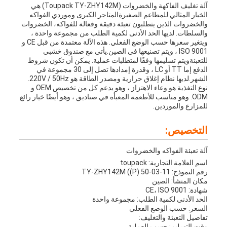
آلة تغليف الفاكهة والخضروات (Toupack TY-ZHY142M) هي
الخيار المثالي للمطاعم الصغيرةالمتاجر الكبرى وموردي الفواكه
والخضروات الذين يتطلبون تعبئة دقيقة وفعالة للفواكه، الخضروات
والسلطات. لديها الحد الأدنى لكمية الطلب من مجموعة واحدة ،
ويتغير سعرها حسب الوضع الفعلي. هذه الآلة معتمدة من قبل CE و
ISO 9001 ، ويتم تصنيعها في الصين.يأتي مع صندوق خشبي
للتعبئةويتم تسليمها وفقًا لمتطلبات عملية. يمكن أن تكون شروط
الدفع إما TT أو LC ، وقدرة إمدادها تصل إلى 30 مجموعة في
الشهر.لديها نظام إغلاق حرارية ومصدر الطاقة هو 220V / 50Hz.
نوع التغذية هو وعاء الاهتزاز ، وهو يدعم كل من تخصيص OEM و
ODM. وهو مناسب للأطعمة المعبأة في صناديق ، وهو أيضًا خيار رائع
للمزارع والموردين.
التخصيص:
آلة تعبئة الفواكه والخضروات
اسم العلامة التجارية: toupack
رقم النموذج: TY-ZHY142M ((P) 50-03-11
مكان المنشأ: الصين
شهادة: CE، ISO 9001
الحد الأدنى لكمية الطلب: مجموعة واحدة
السعر: حسب الوضع الفعلي
تفاصيل التعبئة والتغليف:
وقت التسليم: حسب العملية