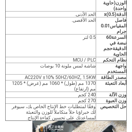
الوزن
(حاوية
واحدة)
الدقة
x(0.5)
الحد الأدنى.
فاصل
الحد الأقصى.
المقياس
0.01
جرام
السرعة
60
0.5 لتر
نبضة في
الدقيقة
حجم
الحاوية
نظام التحكم
MCU / PLC
واجهة
شاشة لمس ملونة 10 بوصات
المستخدم
مصدر الطاقة
AC220V ±10% 50HZ/60HZ, 1.5KW
أبعاد التعبئة
1370 مم (طول) * 1060 مم (عرض) * 1205
مم (ارتفاع)
وزن الآلة
240 كجم
وزن العبوة
270 كجم
حل التخصيص
وفقًا لمتطلبات خط الإنتاج الخاص بك، سيوفر
لك خبراؤنا حلاً متكاملاً للوزن والتعبئة
لمساعدتك على تحسين كفاءة الإنتاج.