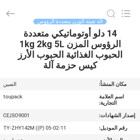
TOUPACK
INTELLIGENT
EQUIPMENT
CO.,
LTD.
آلة تعبئة الوزن متعددة الرؤوس
All
Rights
14 دلو أوتوماتيكي متعددة
بيت
Reserved.
الرؤوس المزن 1kg 2kg 5L
المنتجات
الحبوب الغذائية الحبوب الأرز
كيس حزمة آلة
معلومات
عنا
مكان المنشأ:
الصين
اسم العلامة
toupack
جولة
التجارية:
في
إصدار الشهادات:
CE,ISO9001
المصنع
رقم الموديل:
TY-ZHY142M ((P) 05-02-11