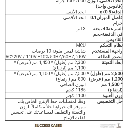
الحد الأقصى.
الوزن
100-2000 جرام
(قادوس واحد)
الدقة
x (0.5)
الحد الأدنى.
فاصل الميزان
0.1
الحد الأقصى.
جرام
السرعة
40 نبضة
3 لتر
في الدقيقة
حجم
القادوس
نظام التحكم
MCU
واجهة المستخدم
شاشة لمس ملونة 10 بوصات
مصدر الطاقة
AC220V / 110V ±10% 50HZ/60HZ, 2KW
أبعاد التعبئة
2,300 مم (طول) * 1,450 مم (عرض) *
1,100 مم (ارتفاع)
2,500 مم (طول) *
2,500 مم (طول) * 1,100 مم (عرض) *
1,200 مم (عرض)
800 مم (ارتفاع)
* 1,500 مم
الوزن الصافي
(ارتفاع)
1185 كجم
وزن العبوة
1100 كجم
حل التخصيص
وفقًا لمتطلبات خط الإنتاج الخاص بك،
سيوفر لك خبراؤنا حلاً متكاملاً للوزن
والتعبئة والتغليف لمساعدتك على تحسين
كفاءة الإنتاج.