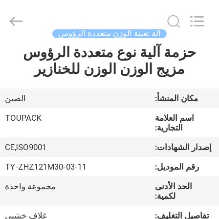
TOUPACK
INTELLIGENT
EQUIPMENT
CO.,
LTD.
آلة تعبئة الوزن متعددة الرؤوس
All
Rights
حزمة آلية نوع متعددة الرؤوس
بيت
Reserved.
مزيج الوزن الوزن للخنازير
المنتجات
مكان المنشأ:
الصين
معلومات
اسم العلامة
TOUPACK
عنا
التجارية:
إصدار الشهادات:
CE,ISO9001
جولة
رقم الموديل:
TY-ZHZ121M30-03-11
في
الحد الأدنى
مجموعة واحدة
المصنع
لكمية:
تفاصيل التغليف:
غلاف خشبي