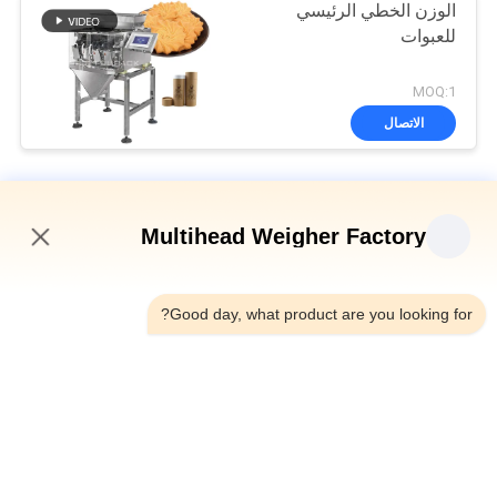
الوزن الخطي الرئيسي
للعبوات
MOQ:1
الاتصال
آلة التعبئة الخطية وازن
Multihead Weigher Factory
8 Hoppers 0.5L 1.2L Linear Weigher للحصول على مواد شبكية
صغيرة مثل الملح والسكر
7:38 PM
الوزن الأوتوماتيكي الأربعة رؤوس خطية SUS304 35BMP لوزن 1000g
Good day, what product are you looking for?
المنتج
IP65 آلة تعبئة وزنها ذات رأس واحد لشاي بذور البطيخ شاي الأقحوان
فئات شعبية
جميع
آلة تعبئة الوزن متعددة 