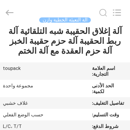
TOUPACK
INTELLIGENT
EQUIPMENT
CO.,
LTD.
آلة التعبئة الخطية وازن
All
Rights
آلة إغلاق الحقيبة شبه التلقائية آلة
بيت
Reserved.
ربط الحقيبة آلة حزم حقيبة الخبز
المنتجات
آلة حزم العقدة مع آلة الختم
معلومات
اسم العلامة
toupack
التجارية:
عنا
الحد الأدنى
مجموعة واحدة
لكمية:
جولة
تفاصيل التغليف:
غلاف خشبي
في
المصنع
وقت التسليم:
حسب الوضع الفعلي
شروط الدفع:
L/C، T/T