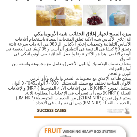
ميزة المنتج لجهاز إغلاق الحقائب شبه الأوتوماتيكي
آلة إغلاق الأكياس شبه الآلية تغلق المنتجات المعبأة باستخدام أغلاقات
الأكياس التلقائية وتسميات إغلاق الأكياس.الـ 088 هي آلة ذات سرعة ثابتة
وتغلق 50 كيسًا في الدقيقة في التطبيق الرأسي و 35 كيسًا في الدقيقة في
الوضع الأفقي، هذا هو الأكثر تنوعا والعمل الشاق نصف أوتوماتيكي في
السوق.
مختلف سمك البلاستيك (باللون الأحمر) يتعامل مع مجموعة واسعة من
أنواع العبوات
الوزن والحجم
يمكن طباعة الإغلاق مع معلومات السعر والتاريخ و/أو الرمز.
الألوان المتاحة تختلف مع سمك البلاستيك: .030"-7 ألوان.045"- 3 ألوان
سيتقبل نموذج K-NRP كل من إغلاقات الأداء المتوسط (-NRP) والإغلاقات
الثقيلة ((K-NRP) دون أي تغييرات في الإعدادات المطلوبة للآلة.
سيتم قبول نموذج KM-NRP لكل من الخدمات المتوسطة (JM-NRP)
والخدمات الثقيلة (KM-NRP) دون أي تغييرات في الإعداد.