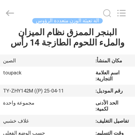
TOUPACK
INTELLIGENT
EQUIPMENT
CO.,
LTD.
آلة تعبئة الوزن متعددة الرؤوس
All
Rights
البنجر الممزق نظام الميزان
بيت
Reserved.
والملء اللحوم الطازجة 14 رأس
المنتجات
مكان المنشأ:
الصين
معلومات
اسم العلامة
toupack
عنا
التجارية:
رقم الموديل:
TY-ZHY142M ((P) 25-04-11
جولة
الحد الأدنى
مجموعة واحدة
في
لكمية:
المصنع
تفاصيل التغليف:
غلاف خشبي
وقت التسليم:
حسب الوضع الفعلي