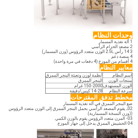
وحدات النظام
1 آلة تغذية المسمار
2 مصعد الحزام الرأسي
3 14 رأس 2.5L الوزن متعدد الرؤوس (وزن المسمار)
4 منصة دعم
4 أقسام من الموزع (4 دفعات في مرة واحدة)
معايير النظام
اسم النظام
أنظمة لوزن وتعبئة البنجر الممزق
منتجات الوزن
البنجر الممزق
الوزن المستهدف
150-2000 غرام
سرعة النظام
14-28 كيس/دقيقة
مخطط تدفق المقترحات
ضع البنجر الممزق في آلة تغذية المسمار
02ـ يقوم المصعد الرأسي بحمل البنجر الممزق إلى الوزن متعدد الرؤوس
((وزن النسخة المسمارية).
03- المزن متعدد الرؤوس يقوم بالوزن الكمي.
04 ‬الحشيش الممزق يدخل إلى جهاز الموزع.