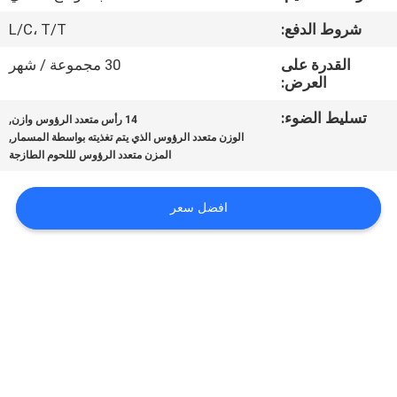
ضبط
شروط الدفع:
L/C، T/T
الجودة
القدرة على
30 مجموعة / شهر
العرض:
اتصل
تسليط الضوء:
,
14 رأس متعدد الرؤوس وازن
بنا
,
الوزن متعدد الرؤوس الذي يتم تغذيته بواسطة المسمار
المزن متعدد الرؤوس لللحوم الطازجة
أخبار
افضل سعر
حالات
اطلب
اقتباس
SITEMAP