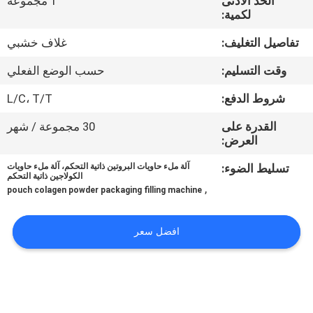
الحد الأدنى
1 مجموعة
ضبط
لكمية:
الجودة
تفاصيل التغليف:
غلاف خشبي
وقت التسليم:
حسب الوضع الفعلي
اتصل
بنا
شروط الدفع:
L/C، T/T
القدرة على
30 مجموعة / شهر
العرض:
أخبار
تسليط الضوء:
آلة ملء حاويات البروتين ذاتية التحكم، آلة ملء حاويات
الكولاجين ذاتية التحكم
حالات
,
pouch colagen powder packaging filling machine
اطلب
افضل سعر
اقتباس
SITEMAP