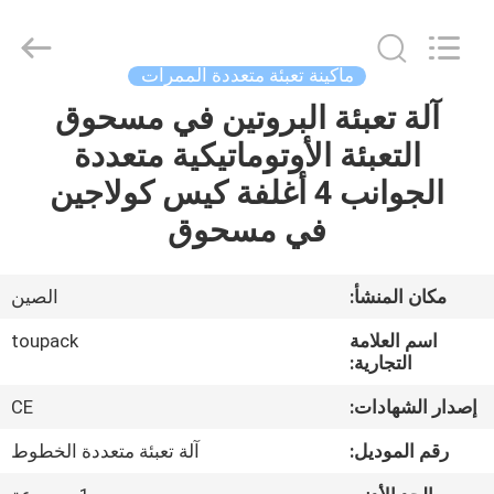
TOUPACK
INTELLIGENT
EQUIPMENT
CO.,
LTD.
ماكينة تعبئة متعددة الممرات
All
Rights
آلة تعبئة البروتين في مسحوق
بيت
Reserved.
التعبئة الأوتوماتيكية متعددة
المنتجات
الجوانب 4 أغلفة كيس كولاجين
في مسحوق
معلومات
عنا
مكان المنشأ:
الصين
اسم العلامة
toupack
جولة
التجارية:
في
إصدار الشهادات:
CE
المصنع
رقم الموديل:
آلة تعبئة متعددة الخطوط