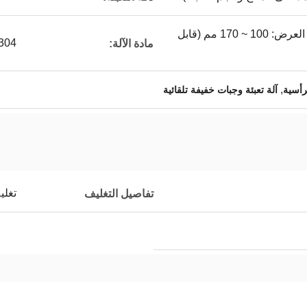
الطول: 100 ~ 300 مم * العرض: 100 ~ 170 مم (قابل
304 من الفولاذ المقاوم لل
مادة الآلة:
,
لرأسية
آلة تعبئة وجبات خفيفة تلقائية
تغل
تفاصيل التغليف