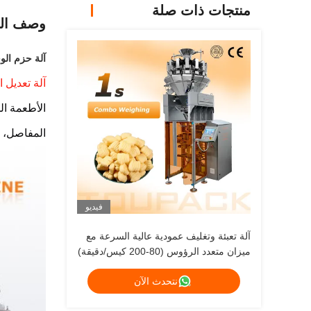
منتجات ذات صلة
وصف الم
آلة حزم الوج
آلة تعديل 
الأطعمة ال
المفاصل، أ
فيديو
آلة تعبئة وتغليف عمودية عالية السرعة مع
ميزان متعدد الرؤوس (80-200 كيس/دقيقة)
نتحدث الآن