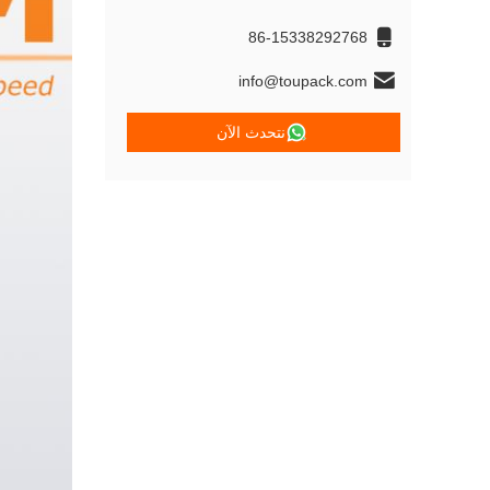
86-15338292768
info@toupack.com
نتحدث الآن