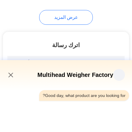
27
عرض المزيد
آلة الوزن والملء
اترك رسالة
18
Multihead Weigher Factory
3:00 PM
آلة تعبئة الحبيبات
Good day, what product are you looking for?
فئات شعبية
جميع