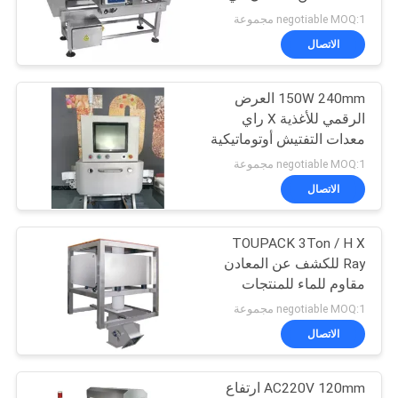
الموقع
صناعة الأغذية
negotiable MOQ:1 مجموعة
الاتصال
22
سياسة
ماكينة تعبئة متعددة
150W 240mm العرض
الخصوصية
الرقمي للأغذية X راي
الممرات
معدات التفتيش أوتوماتيكية
بالكامل
negotiable MOQ:1 مجموعة
الاتصال
TOUPACK 3Ton / H X
77
Ray للكشف عن المعادن
آلة تغليف الفواكه
مقاوم للماء للمنتجات
المسحوقة
negotiable MOQ:1 مجموعة
والخضروات
الاتصال
AC220V 120mm ارتفاع