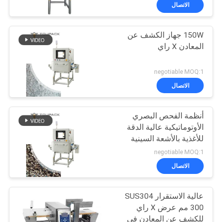
ضبط
الاتصال
الجودة
150W جهاز الكشف عن
34
المعادن X راي
اتصل
آلة التعبئة الخطية
بنا
negotiable MOQ:1
وازن
الاتصال
أخبار
أنظمة الفحص البصري
الأوتوماتيكية عالية الدقة
حالات
للأغذية بالأشعة السينية
97
للحصول على موافقة CE
negotiable MOQ:1
للوجبات الخفيفة الحلويات
اطلب
آلة تغليف المواد
الاتصال
اقتباس
الغذائية الخفيفة
عالية الاستقرار SUS304
300 مم عرض X راي
خريطة
للكشف عن المعادن في