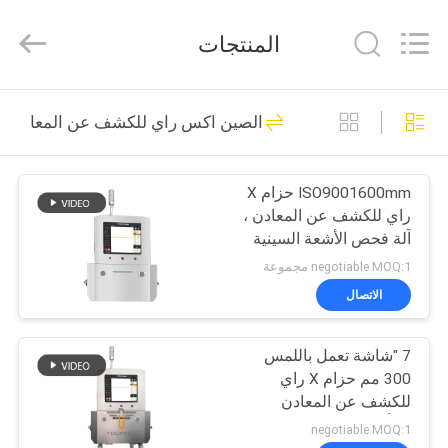
TOUPACK
INTELLIGENT
EQUIPMENT
المنتجات
CO.,
LTD.
All
Rights
بيت
Reserved.
26
الصين اكس راي للكشف عن المعادن
ميزان متعدد الرؤوس
المنتجات
ISO9001600mm حزام X
راي للكشف عن المعادن ،
معلومات
آلة فحص الأشعة السينية
عنا
negotiable MOQ:1 مجموعة
الاتصال
212
جولة
آلة تعبئة الوزن متعددة
7 "شاشة تعمل باللمس
في
300 مم حزام X راي
المصنع
الرؤوس
للكشف عن المعادن
للمأكولات البحرية
negotiable MOQ:1