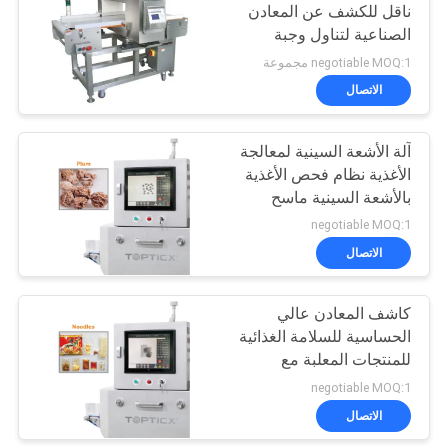
ناقل للكشف عن المعادن
الصناعية لتناول وجبة
60
خفيفة
negotiable MOQ:1 مجموعة
آلة تغليف المواد
الاتصال
الغذائية المجمدة
آلة الأشعة السينية لمعالجة
الأغذية نظام فحص الأغذية
بالأشعة السينية ماسح
الأغذية بالأشعة السينية
negotiable MOQ:1
الاتصال
61
كاشف المعادن عالي
آلة تعبئة المكسرات
الحساسية للسلامة الغذائية
للمنتجات المعلبة مع
الرفضين
negotiable MOQ:1
الاتصال